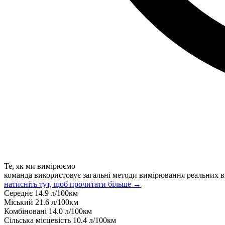
Те, як ми вимірюємо
команда використовує загальні методи вимірювання реальних в
натисніть тут, щоб прочитати більше →
Середнє
14.9
л/100км
Міський
21.6
л/100км
Комбіновані
14.0
л/100км
Сільська місцевість
10.4
л/100км