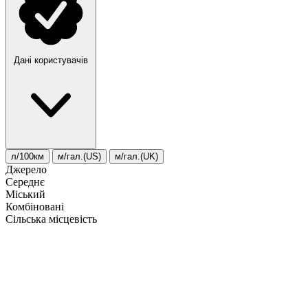
Дані користувачів
л/100км
м/гал.(US)
м/гал.(UK)
Джерело
Середнє
Міський
Комбіновані
Сільська місцевість