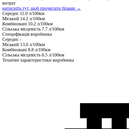
витрат
натисніть тут, щоб прочитати більше →
Середнє
11.0
л/100км
Міський
14.2
л/100км
Комбіновані
10.2
л/100км
Сільська місцевість
7.7
л/100км
Специфікація виробника
Середнє
-
Міський
13.0
л/100км
Комбіновані
8.8
л/100км
Сільська місцевість
6.5
л/100км
Технічні характеристики виробника