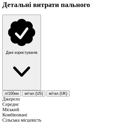
Детальні витрати пального
Дані користувачів
л/100км
м/гал.(US)
м/гал.(UK)
Джерело
Середнє
Міський
Комбіновані
Сільська місцевість