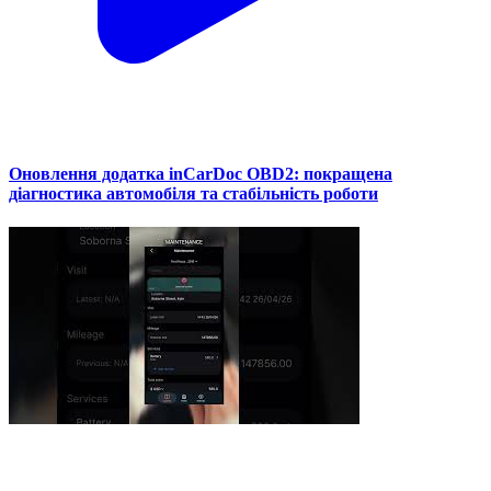
Оновлення додатка inCarDoc OBD2: покращена
діагностика автомобіля та стабільність роботи