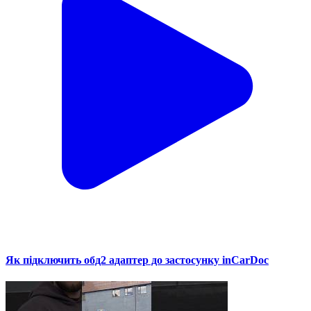
Як підключить обд2 адаптер до застосунку inCarDoc