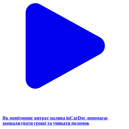
Як моніторинг витрат палива inCarDoc допомагає
заощаджувати гроші та уникати поломок