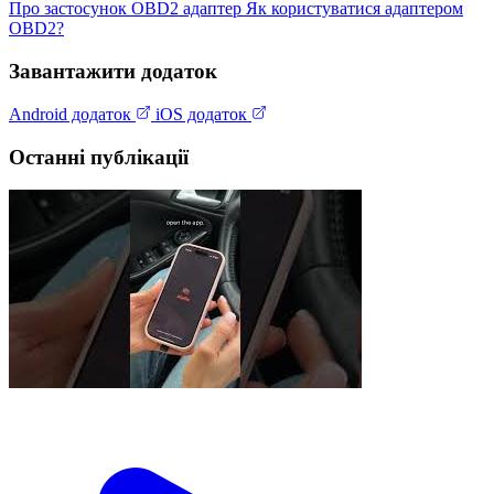
Про застосунок
OBD2 адаптер
Як користуватися адаптером
OBD2?
Завантажити додаток
Android додаток
iOS додаток
Останні публікації