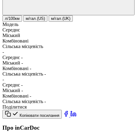
л/100км
м/гал.(US)
м/гал.(UK)
Модель
Середнє
Міський
Комбіновані
Сільська місцевість
-
Середнє
-
Міський
-
Комбіновані
-
Сільська місцевість
-
-
Середнє
-
Міський
-
Комбіновані
-
Сільська місцевість
-
Поділитися
Копіювати посилання
Про inCarDoc