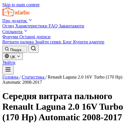
Skip to main content
Про додаток
Огляд
Характеристики
FAQ
Завантажити
Спільнота
Форуми
Останні дописи
Витрати палива
Знайти сервіс
Блог
Купити адаптер
Пошук...
UK
Увійти
Головна
/
Статистика
/
Renault Laguna 2.0 16V Turbo (170 Hp)
Automatic 2008-2017
Середня витрата пального
Renault Laguna 2.0 16V Turbo
(170 Hp) Automatic 2008-2017