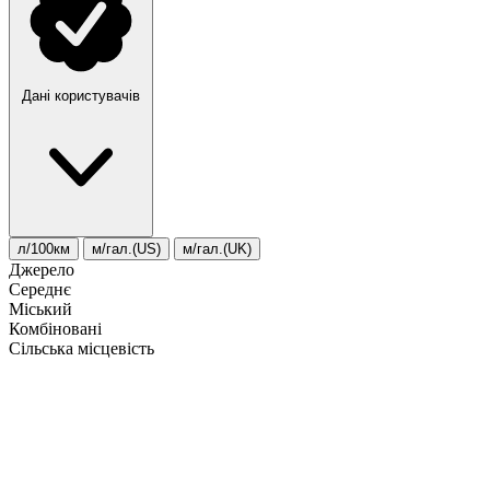
Дані користувачів
л/100км
м/гал.(US)
м/гал.(UK)
Джерело
Середнє
Міський
Комбіновані
Сільська місцевість