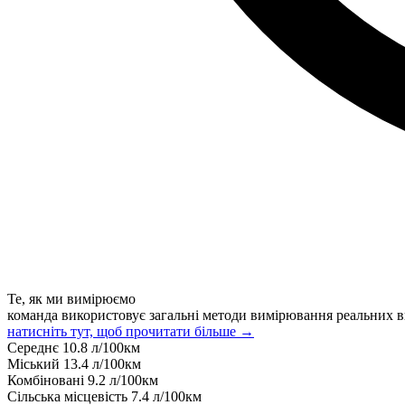
Те, як ми вимірюємо
команда використовує загальні методи вимірювання реальних в
натисніть тут, щоб прочитати більше →
Середнє
10.8
л/100км
Міський
13.4
л/100км
Комбіновані
9.2
л/100км
Сільська місцевість
7.4
л/100км