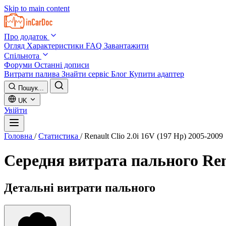
Skip to main content
Про додаток
Огляд
Характеристики
FAQ
Завантажити
Спільнота
Форуми
Останні дописи
Витрати палива
Знайти сервіс
Блог
Купити адаптер
Пошук...
UK
Увійти
Головна
/
Статистика
/
Renault Clio 2.0i 16V (197 Hp) 2005-2009
Середня витрата пального
Ren
Детальні витрати пального