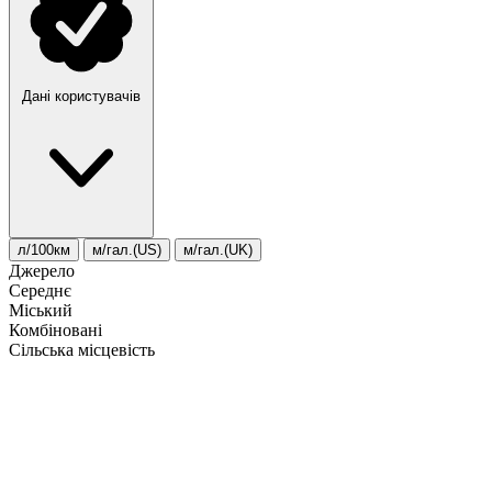
Дані користувачів
л/100км
м/гал.(US)
м/гал.(UK)
Джерело
Середнє
Міський
Комбіновані
Сільська місцевість