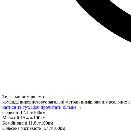
Те, як ми вимірюємо
команда використовує загальні методи вимірювання реальних в
натисніть тут, щоб прочитати більше →
Середнє
12.1
л/100км
Міський
15.4
л/100км
Комбіновані
11.6
л/100км
Сільська місцевість
8.7
л/100км