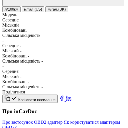
л/100км
м/гал.(US)
м/гал.(UK)
Модель
Середнє
Міський
Комбіновані
Сільська місцевість
-
Середнє
-
Міський
-
Комбіновані
-
Сільська місцевість
-
-
Середнє
-
Міський
-
Комбіновані
-
Сільська місцевість
-
Поділитися
Копіювати посилання
Про inCarDoc
Про застосунок
OBD2 адаптер
Як користуватися адаптером
OBD2?