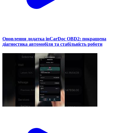
Оновлення додатка inCarDoc OBD2: покращена
діагностика автомобіля та стабільність роботи