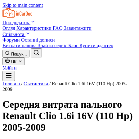
Skip to main content
Про додаток
Огляд
Характеристики
FAQ
Завантажити
Спільнота
Форуми
Останні дописи
Витрати палива
Знайти сервіс
Блог
Купити адаптер
Пошук...
UK
Увійти
Головна
/
Статистика
/
Renault Clio 1.6i 16V (110 Hp) 2005-
2009
Середня витрата пального
Renault Clio 1.6i 16V (110 Hp)
2005-2009