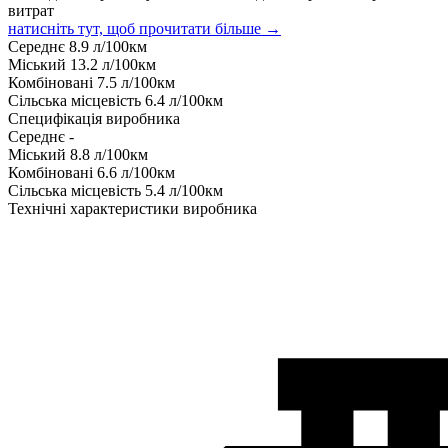
витрат
натисніть тут, щоб прочитати більше →
Середнє
8.9
л/100км
Міський
13.2
л/100км
Комбіновані
7.5
л/100км
Сільська місцевість
6.4
л/100км
Специфікація виробника
Середнє
-
Міський
8.8
л/100км
Комбіновані
6.6
л/100км
Сільська місцевість
5.4
л/100км
Технічні характеристики виробника