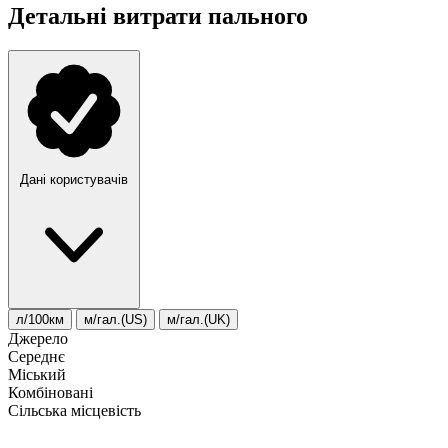
Детальні витрати пального
Дані користувачів
л/100км
м/гал.(US)
м/гал.(UK)
Джерело
Середнє
Міський
Комбіновані
Сільська місцевість