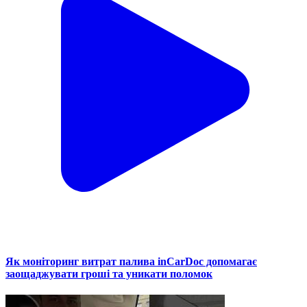
Як моніторинг витрат палива inCarDoc допомагає
заощаджувати гроші та уникати поломок