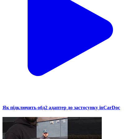
Як підключить обд2 адаптер до застосунку inCarDoc