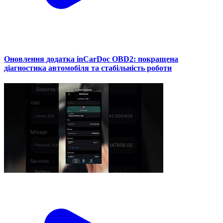
Оновлення додатка inCarDoc OBD2: покращена
діагностика автомобіля та стабільність роботи