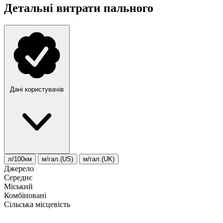
Детальні витрати пального
Дані користувачів
л/100км
м/гал.(US)
м/гал.(UK)
Джерело
Середнє
Міський
Комбіновані
Сільська місцевість