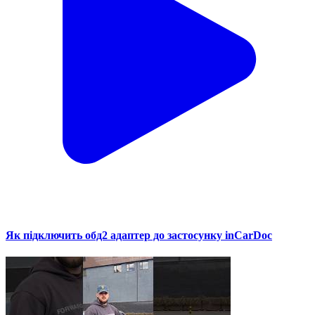
Як підключить обд2 адаптер до застосунку inCarDoc