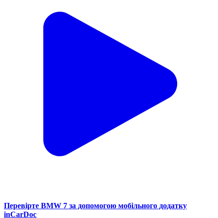
Перевірте BMW 7 за допомогою мобільного додатку
inCarDoc