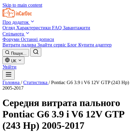
Skip to main content
Про додаток
Огляд
Характеристики
FAQ
Завантажити
Спільнота
Форуми
Останні дописи
Витрати палива
Знайти сервіс
Блог
Купити адаптер
Пошук...
UK
Увійти
Головна
/
Статистика
/
Pontiac G6 3.9 i V6 12V GTP (243 Hp)
2005-2017
Середня витрата пального
Pontiac G6 3.9 i V6 12V GTP
(243 Hp) 2005-2017