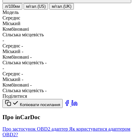
л/100км
м/гал.(US)
м/гал.(UK)
Модель
Середнє
Міський
Комбіновані
Сільська місцевість
-
Середнє
-
Міський
-
Комбіновані
-
Сільська місцевість
-
-
Середнє
-
Міський
-
Комбіновані
-
Сільська місцевість
-
Поділитися
Копіювати посилання
Про inCarDoc
Про застосунок
OBD2 адаптер
Як користуватися адаптером
OBD2?