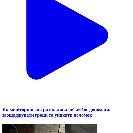
Як моніторинг витрат палива inCarDoc допомагає
заощаджувати гроші та уникати поломок