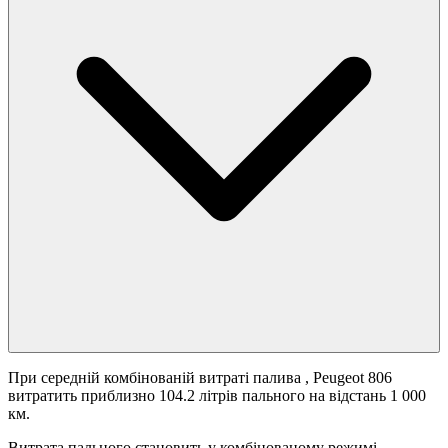
При середній комбінованій витраті палива
, Peugeot 806
витратить приблизно 104.2 літрів пального на відстань 1 000
км.
Витрата пального становить
у комбінованому режимі.