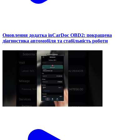
Оновлення додатка inCarDoc OBD2: покращена
діагностика автомобіля та стабільність роботи