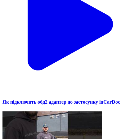
Як підключить обд2 адаптер до застосунку inCarDoc