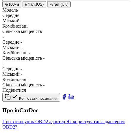
л/100км
м/гал.(US)
м/гал.(UK)
Модель
Середнє
Міський
Комбіновані
Сільська місцевість
-
Середнє
-
Міський
-
Комбіновані
-
Сільська місцевість
-
-
Середнє
-
Міський
-
Комбіновані
-
Сільська місцевість
-
Поділитися
Копіювати посилання
Про inCarDoc
Про застосунок
OBD2 адаптер
Як користуватися адаптером
OBD2?