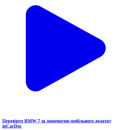
Перевірте BMW 7 за допомогою мобільного додатку
inCarDoc