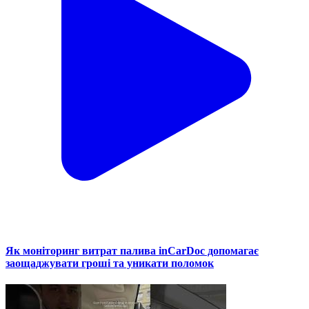
Як моніторинг витрат палива inCarDoc допомагає
заощаджувати гроші та уникати поломок