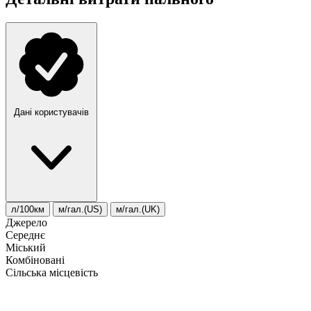
Дані користувачів
л/100км
м/гал.(US)
м/гал.(UK)
Джерело
Середнє
Міський
Комбіновані
Сільська місцевість