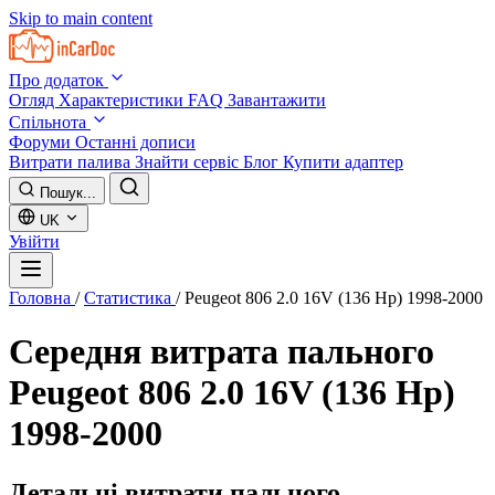
Skip to main content
Про додаток
Огляд
Характеристики
FAQ
Завантажити
Спільнота
Форуми
Останні дописи
Витрати палива
Знайти сервіс
Блог
Купити адаптер
Пошук...
UK
Увійти
Головна
/
Статистика
/
Peugeot 806 2.0 16V (136 Hp) 1998-2000
Середня витрата пального
Peugeot 806 2.0 16V (136 Hp)
1998-2000
Детальні витрати пального