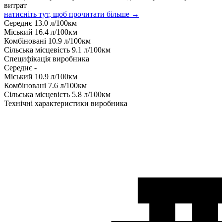
витрат
натисніть тут, щоб прочитати більше →
Середнє
13.0
л/100км
Міський
16.4
л/100км
Комбіновані
10.9
л/100км
Сільська місцевість
9.1
л/100км
Специфікація виробника
Середнє
-
Міський
10.9
л/100км
Комбіновані
7.6
л/100км
Сільська місцевість
5.8
л/100км
Технічні характеристики виробника