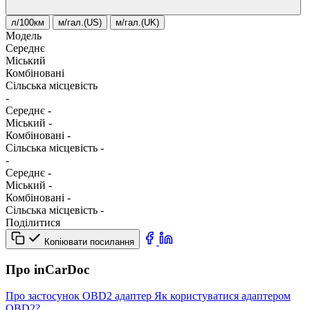
л/100км
м/гал.(US)
м/гал.(UK)
Модель
Середнє
Міський
Комбіновані
Сільська місцевість
-
Середнє
-
Міський
-
Комбіновані
-
Сільська місцевість
-
-
Середнє
-
Міський
-
Комбіновані
-
Сільська місцевість
-
Поділитися
Копіювати посилання
Про inCarDoc
Про застосунок
OBD2 адаптер
Як користуватися адаптером
OBD2?