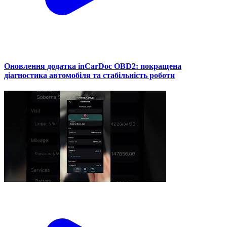
Оновлення додатка inCarDoc OBD2: покращена
діагностика автомобіля та стабільність роботи