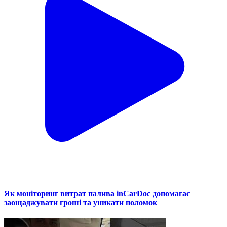
Як моніторинг витрат палива inCarDoc допомагає
заощаджувати гроші та уникати поломок