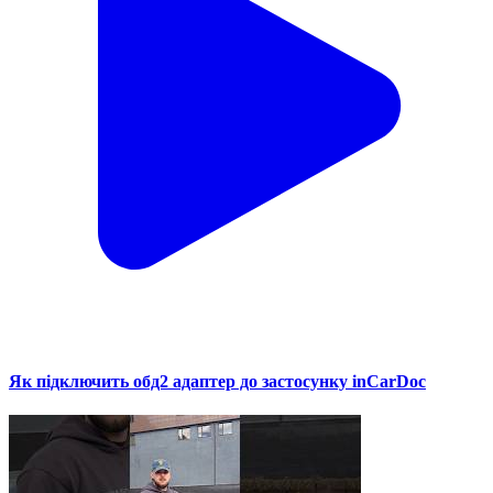
Як підключить обд2 адаптер до застосунку inCarDoc