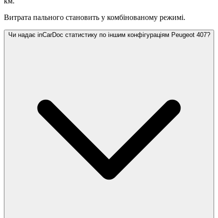
км.
Витрата пального становить
у комбінованому режимі.
Чи надає inCarDoc статистику по іншим конфігураціям Peugeot 407?