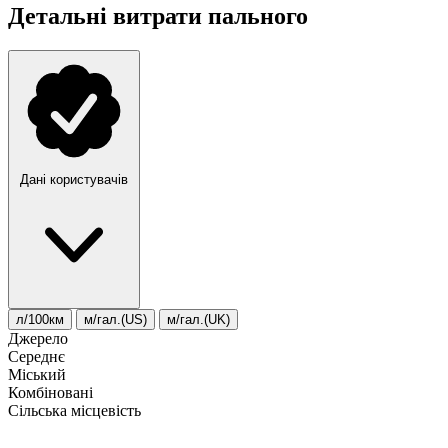
Детальні витрати пального
Дані користувачів
л/100км
м/гал.(US)
м/гал.(UK)
Джерело
Середнє
Міський
Комбіновані
Сільська місцевість