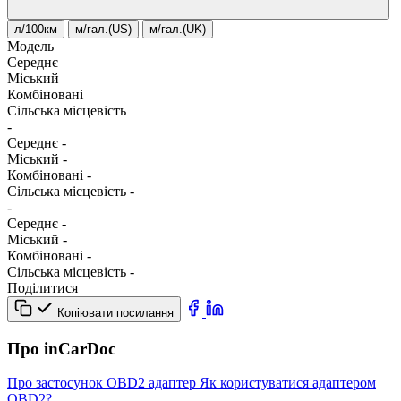
л/100км
м/гал.(US)
м/гал.(UK)
Модель
Середнє
Міський
Комбіновані
Сільська місцевість
-
Середнє
-
Міський
-
Комбіновані
-
Сільська місцевість
-
-
Середнє
-
Міський
-
Комбіновані
-
Сільська місцевість
-
Поділитися
Копіювати посилання
Про inCarDoc
Про застосунок
OBD2 адаптер
Як користуватися адаптером
OBD2?