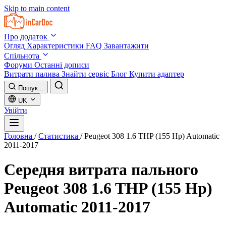
Skip to main content
Про додаток
Огляд
Характеристики
FAQ
Завантажити
Спільнота
Форуми
Останні дописи
Витрати палива
Знайти сервіс
Блог
Купити адаптер
Пошук...
UK
Увійти
Головна
/
Статистика
/
Peugeot 308 1.6 THP (155 Hp) Automatic
2011-2017
Середня витрата пального
Peugeot 308 1.6 THP (155 Hp)
Automatic 2011-2017