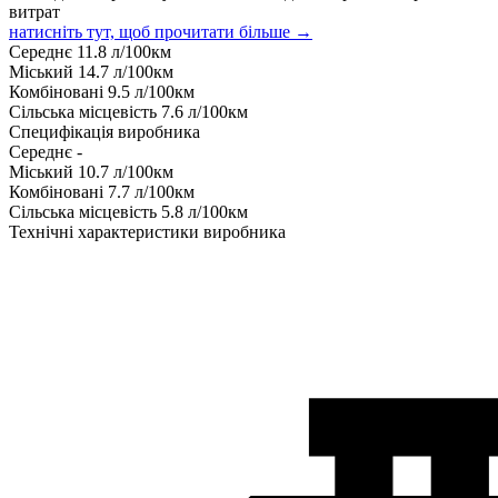
витрат
натисніть тут, щоб прочитати більше →
Середнє
11.8
л/100км
Міський
14.7
л/100км
Комбіновані
9.5
л/100км
Сільська місцевість
7.6
л/100км
Специфікація виробника
Середнє
-
Міський
10.7
л/100км
Комбіновані
7.7
л/100км
Сільська місцевість
5.8
л/100км
Технічні характеристики виробника