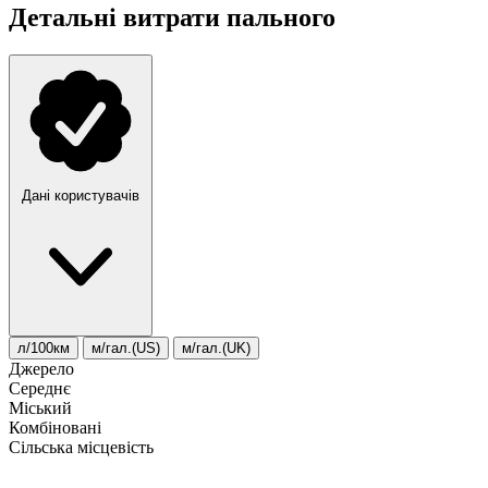
Детальні витрати пального
Дані користувачів
л/100км
м/гал.(US)
м/гал.(UK)
Джерело
Середнє
Міський
Комбіновані
Сільська місцевість