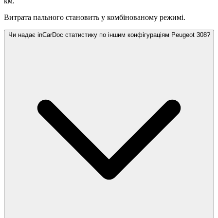
км.
Витрата пального становить
у комбінованому режимі.
Чи надає inCarDoc статистику по іншим конфігураціям Peugeot 308?