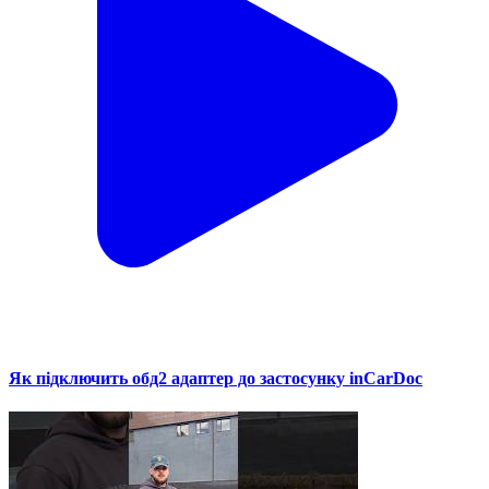
Як підключить обд2 адаптер до застосунку inCarDoc