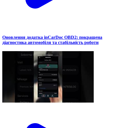
Оновлення додатка inCarDoc OBD2: покращена
діагностика автомобіля та стабільність роботи