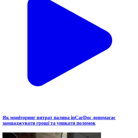
Як моніторинг витрат палива inCarDoc допомагає
заощаджувати гроші та уникати поломок