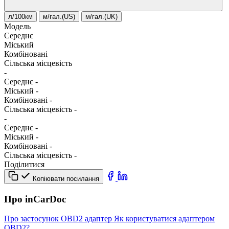
л/100км
м/гал.(US)
м/гал.(UK)
Модель
Середнє
Міський
Комбіновані
Сільська місцевість
-
Середнє
-
Міський
-
Комбіновані
-
Сільська місцевість
-
-
Середнє
-
Міський
-
Комбіновані
-
Сільська місцевість
-
Поділитися
Копіювати посилання
Про inCarDoc
Про застосунок
OBD2 адаптер
Як користуватися адаптером
OBD2?