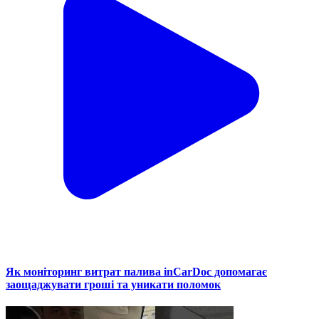
Як моніторинг витрат палива inCarDoc допомагає
заощаджувати гроші та уникати поломок