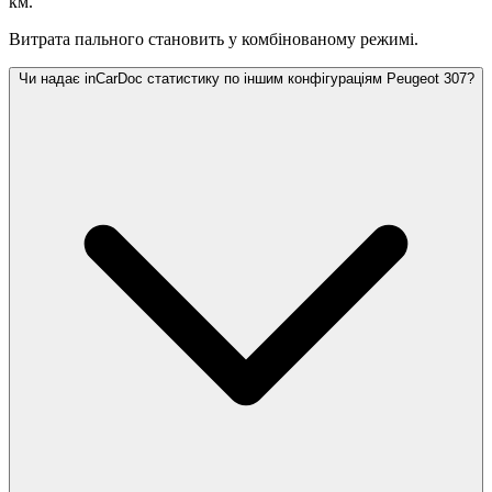
км.
Витрата пального становить
у комбінованому режимі.
Чи надає inCarDoc статистику по іншим конфігураціям Peugeot 307?