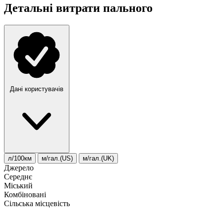
Детальні витрати пального
Дані користувачів
л/100км
м/гал.(US)
м/гал.(UK)
Джерело
Середнє
Міський
Комбіновані
Сільська місцевість