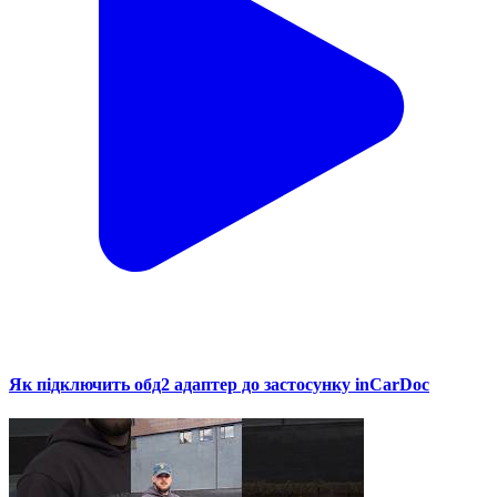
Як підключить обд2 адаптер до застосунку inCarDoc