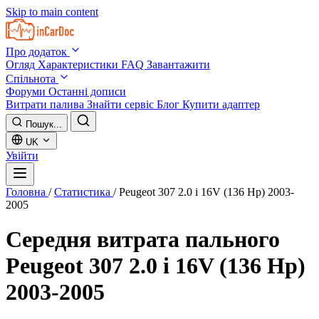
Skip to main content
Про додаток
Огляд
Характеристики
FAQ
Завантажити
Спільнота
Форуми
Останні дописи
Витрати палива
Знайти сервіс
Блог
Купити адаптер
Пошук...
UK
Увійти
Головна
/
Статистика
/
Peugeot 307 2.0 i 16V (136 Hp) 2003-
2005
Середня витрата пального
Peugeot 307 2.0 i 16V (136 Hp)
2003-2005