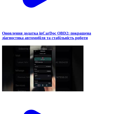
Оновлення додатка inCarDoc OBD2: покращена
діагностика автомобіля та стабільність роботи