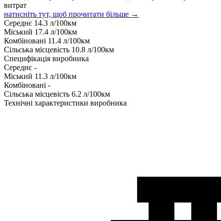
витрат
натисніть тут, щоб прочитати більше →
Середнє
14.3
л/100км
Міський
17.4
л/100км
Комбіновані
11.4
л/100км
Сільська місцевість
10.8
л/100км
Специфікація виробника
Середнє
-
Міський
11.3
л/100км
Комбіновані
-
Сільська місцевість
6.2
л/100км
Технічні характеристики виробника