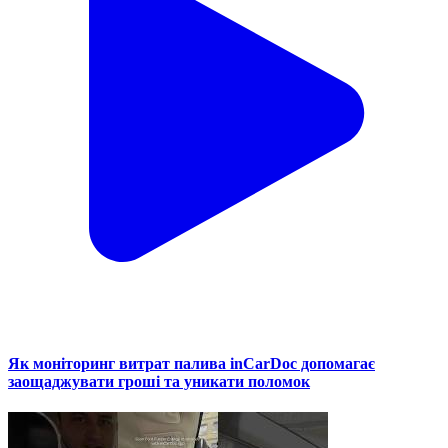
Як моніторинг витрат палива inCarDoc допомагає
заощаджувати гроші та уникати поломок