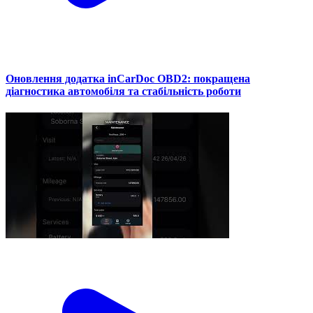
Оновлення додатка inCarDoc OBD2: покращена
діагностика автомобіля та стабільність роботи