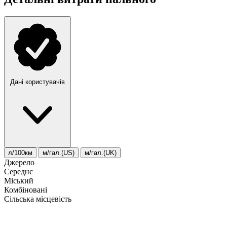
Дані користувачів
л/100км
м/гал.(US)
м/гал.(UK)
Джерело
Середнє
Міський
Комбіновані
Сільська місцевість