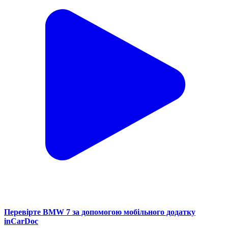
Перевірте BMW 7 за допомогою мобільного додатку
inCarDoc