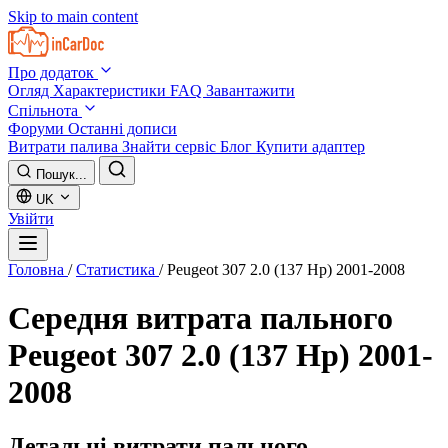
Skip to main content
Про додаток
Огляд
Характеристики
FAQ
Завантажити
Спільнота
Форуми
Останні дописи
Витрати палива
Знайти сервіс
Блог
Купити адаптер
Пошук...
UK
Увійти
Головна
/
Статистика
/
Peugeot 307 2.0 (137 Hp) 2001-2008
Середня витрата пального
Peugeot 307 2.0 (137 Hp) 2001-
2008
Детальні витрати пального