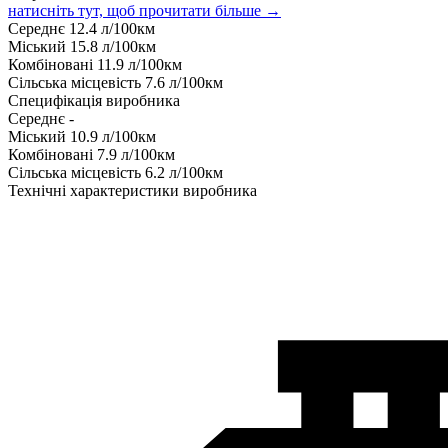
натисніть тут, щоб прочитати більше →
Середнє
12.4
л/100км
Міський
15.8
л/100км
Комбіновані
11.9
л/100км
Сільська місцевість
7.6
л/100км
Специфікація виробника
Середнє
-
Міський
10.9
л/100км
Комбіновані
7.9
л/100км
Сільська місцевість
6.2
л/100км
Технічні характеристики виробника