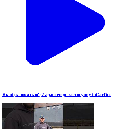
Як підключить обд2 адаптер до застосунку inCarDoc