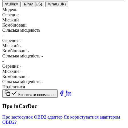
л/100км
м/гал.(US)
м/гал.(UK)
Модель
Середнє
Міський
Комбіновані
Сільська місцевість
-
Середнє
-
Міський
-
Комбіновані
-
Сільська місцевість
-
-
Середнє
-
Міський
-
Комбіновані
-
Сільська місцевість
-
Поділитися
Копіювати посилання
Про inCarDoc
Про застосунок
OBD2 адаптер
Як користуватися адаптером
OBD2?