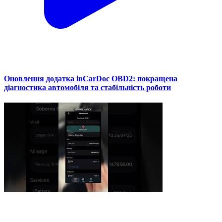
Оновлення додатка inCarDoc OBD2: покращена
діагностика автомобіля та стабільність роботи