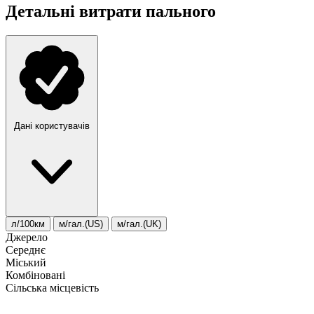
Детальні витрати пального
Дані користувачів
л/100км
м/гал.(US)
м/гал.(UK)
Джерело
Середнє
Міський
Комбіновані
Сільська місцевість