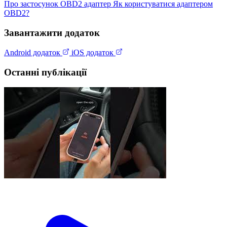
Про застосунок
OBD2 адаптер
Як користуватися адаптером
OBD2?
Завантажити додаток
Android додаток
iOS додаток
Останні публікації