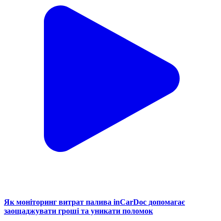
Як моніторинг витрат палива inCarDoc допомагає
заощаджувати гроші та уникати поломок