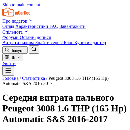
Skip to main content
Про додаток
Огляд
Характеристики
FAQ
Завантажити
Спільнота
Форуми
Останні дописи
Витрати палива
Знайти сервіс
Блог
Купити адаптер
Пошук...
UK
Увійти
Головна
/
Статистика
/
Peugeot 3008 1.6 THP (165 Hp)
Automatic S&S 2016-2017
Середня витрата пального
Peugeot 3008 1.6 THP (165 Hp)
Automatic S&S 2016-2017