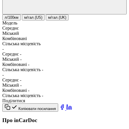
л/100км
м/гал.(US)
м/гал.(UK)
Модель
Середнє
Міський
Комбіновані
Сільська місцевість
-
Середнє
-
Міський
-
Комбіновані
-
Сільська місцевість
-
-
Середнє
-
Міський
-
Комбіновані
-
Сільська місцевість
-
Поділитися
Копіювати посилання
Про inCarDoc