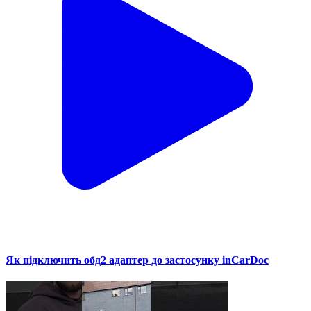
Як підключить обд2 адаптер до застосунку inCarDoc