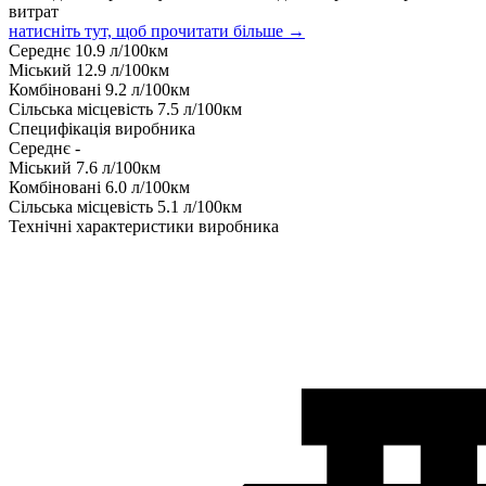
витрат
натисніть тут, щоб прочитати більше →
Середнє
10.9
л/100км
Міський
12.9
л/100км
Комбіновані
9.2
л/100км
Сільська місцевість
7.5
л/100км
Специфікація виробника
Середнє
-
Міський
7.6
л/100км
Комбіновані
6.0
л/100км
Сільська місцевість
5.1
л/100км
Технічні характеристики виробника