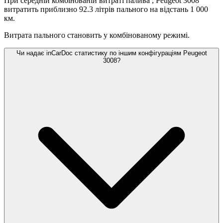
При середній комбінованій витраті палива
, Peugeot 3008
витратить приблизно 92.3 літрів пального на відстань 1 000
км.
Витрата пального становить
у комбінованому режимі.
Чи надає inCarDoc статистику по іншим конфігураціям Peugeot
3008?