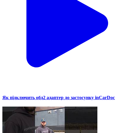
Як підключить обд2 адаптер до застосунку inCarDoc