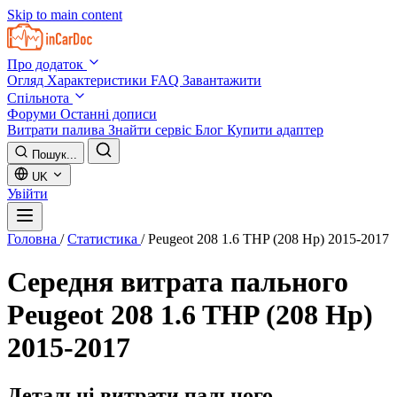
Skip to main content
Про додаток
Огляд
Характеристики
FAQ
Завантажити
Спільнота
Форуми
Останні дописи
Витрати палива
Знайти сервіс
Блог
Купити адаптер
Пошук...
UK
Увійти
Головна
/
Статистика
/
Peugeot 208 1.6 THP (208 Hp) 2015-2017
Середня витрата пального
Peugeot 208 1.6 THP (208 Hp)
2015-2017
Детальні витрати пального