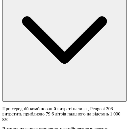
При середній комбінованій витраті палива
, Peugeot 208
витратить приблизно 79.6 літрів пального на відстань 1 000
км.
Витрата пального становить
у комбінованому режимі.