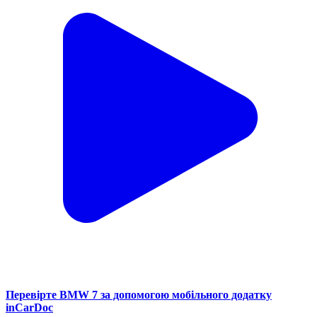
Перевірте BMW 7 за допомогою мобільного додатку
inCarDoc