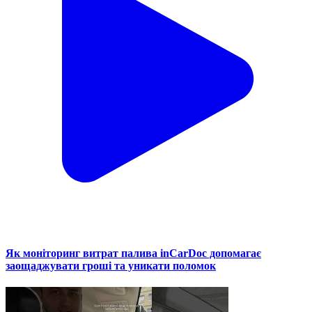
Як моніторинг витрат палива inCarDoc допомагає
заощаджувати гроші та уникати поломок