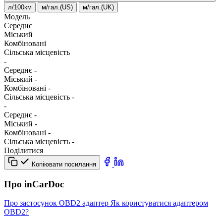
л/100км
м/гал.(US)
м/гал.(UK)
Модель
Середнє
Міський
Комбіновані
Сільська місцевість
-
Середнє
-
Міський
-
Комбіновані
-
Сільська місцевість
-
-
Середнє
-
Міський
-
Комбіновані
-
Сільська місцевість
-
Поділитися
Копіювати посилання
Про inCarDoc
Про застосунок
OBD2 адаптер
Як користуватися адаптером
OBD2?