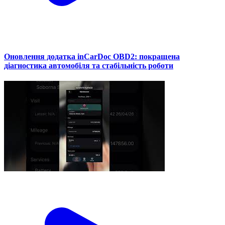
Оновлення додатка inCarDoc OBD2: покращена
діагностика автомобіля та стабільність роботи