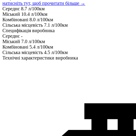
натисніть тут, щоб прочитати більше →
Середнє
8.7
л/100км
Міський
10.4
л/100км
Комбіновані
8.0
л/100км
Сільська місцевість
7.1
л/100км
Специфікація виробника
Середнє
-
Міський
7.0
л/100км
Комбіновані
5.4
л/100км
Сільська місцевість
4.5
л/100км
Технічні характеристики виробника