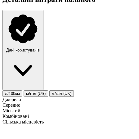
Дані користувачів
л/100км
м/гал.(US)
м/гал.(UK)
Джерело
Середнє
Міський
Комбіновані
Сільська місцевість