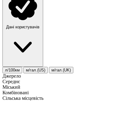
Дані користувачів
л/100км
м/гал.(US)
м/гал.(UK)
Джерело
Середнє
Міський
Комбіновані
Сільська місцевість