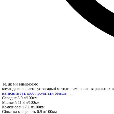
Те, як ми вимірюємо
команда використовує загальні методи вимірювання реальних в
натисніть тут, щоб прочитати більше →
Середнє
8.0
л/100км
Міський
11.3
л/100км
Комбіновані
7.1
л/100км
Сільська місцевість
6.9
л/100км