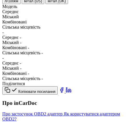
л/100км
м/гал.(US)
м/гал.(UK)
Модель
Середнє
Міський
Комбіновані
Сільська місцевість
-
Середнє
-
Міський
-
Комбіновані
-
Сільська місцевість
-
-
Середнє
-
Міський
-
Комбіновані
-
Сільська місцевість
-
Поділитися
Копіювати посилання
Про inCarDoc
Про застосунок
OBD2 адаптер
Як користуватися адаптером
OBD2?