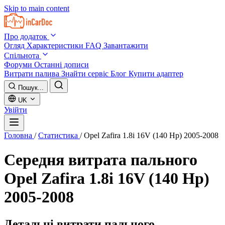
Skip to main content
Про додаток
Огляд
Характеристики
FAQ
Завантажити
Спільнота
Форуми
Останні дописи
Витрати палива
Знайти сервіс
Блог
Купити адаптер
Пошук...
UK
Увійти
Головна
/
Статистика
/
Opel Zafira 1.8i 16V (140 Hp) 2005-2008
Середня витрата пального
Opel Zafira 1.8i 16V (140 Hp)
2005-2008
Детальні витрати пального