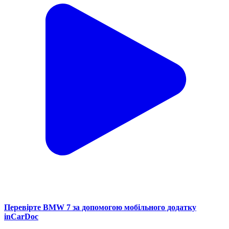
Перевірте BMW 7 за допомогою мобільного додатку
inCarDoc