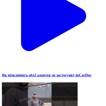
Як підключить обд2 адаптер до застосунку inCarDoc