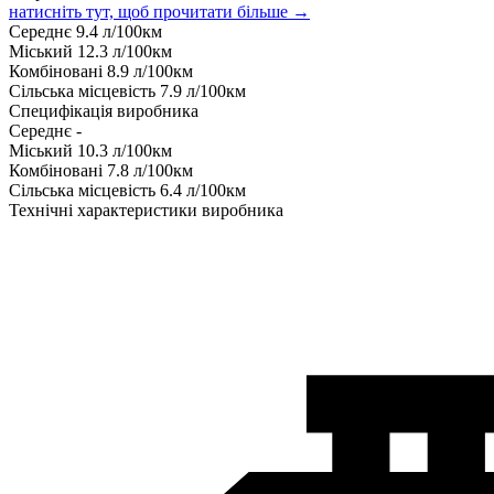
натисніть тут, щоб прочитати більше →
Середнє
9.4
л/100км
Міський
12.3
л/100км
Комбіновані
8.9
л/100км
Сільська місцевість
7.9
л/100км
Специфікація виробника
Середнє
-
Міський
10.3
л/100км
Комбіновані
7.8
л/100км
Сільська місцевість
6.4
л/100км
Технічні характеристики виробника