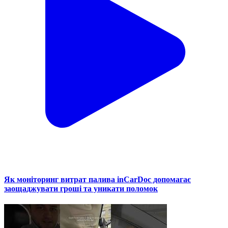
Як моніторинг витрат палива inCarDoc допомагає
заощаджувати гроші та уникати поломок