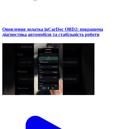
Оновлення додатка inCarDoc OBD2: покращена
діагностика автомобіля та стабільність роботи