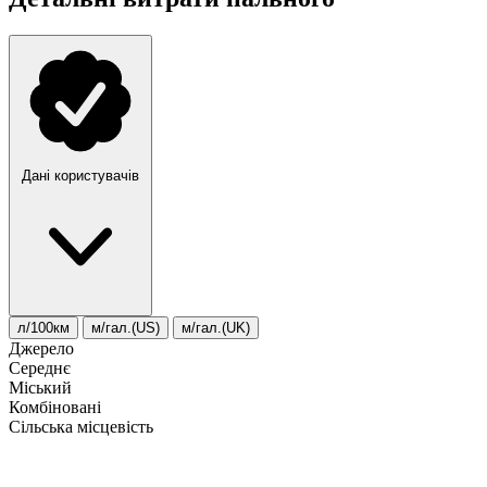
Дані користувачів
л/100км
м/гал.(US)
м/гал.(UK)
Джерело
Середнє
Міський
Комбіновані
Сільська місцевість