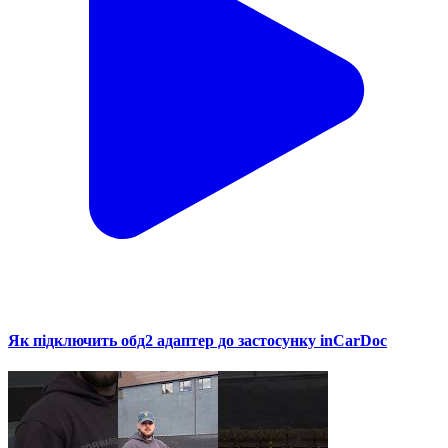
Як підключить обд2 адаптер до застосунку inCarDoc