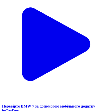
Перевірте BMW 7 за допомогою мобільного додатку
inCarDoc