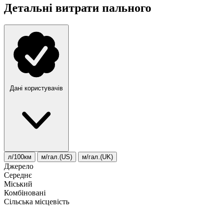
Детальні витрати пального
Дані користувачів
л/100км
м/гал.(US)
м/гал.(UK)
Джерело
Середнє
Міський
Комбіновані
Сільська місцевість