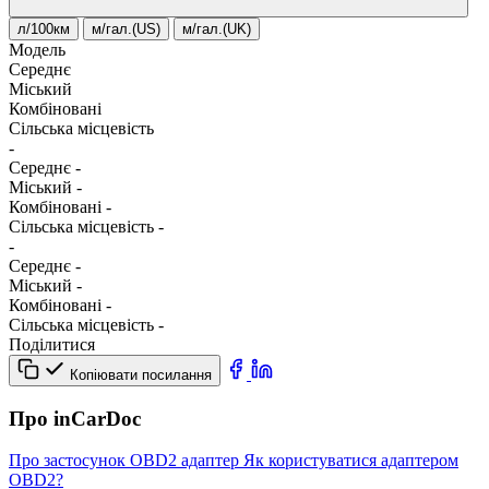
л/100км
м/гал.(US)
м/гал.(UK)
Модель
Середнє
Міський
Комбіновані
Сільська місцевість
-
Середнє
-
Міський
-
Комбіновані
-
Сільська місцевість
-
-
Середнє
-
Міський
-
Комбіновані
-
Сільська місцевість
-
Поділитися
Копіювати посилання
Про inCarDoc
Про застосунок
OBD2 адаптер
Як користуватися адаптером
OBD2?