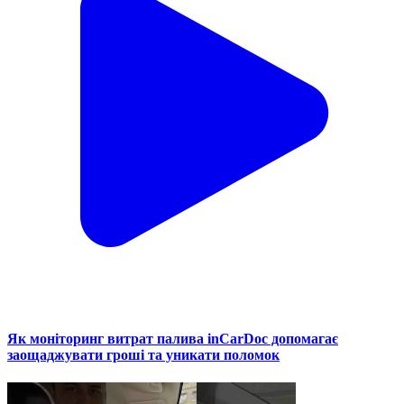
Як моніторинг витрат палива inCarDoc допомагає
заощаджувати гроші та уникати поломок