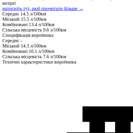
витрат
натисніть тут, щоб прочитати більше →
Середнє
14.5
л/100км
Міський
15.5
л/100км
Комбіновані
13.4
л/100км
Сільська місцевість
9.6
л/100км
Специфікація виробника
Середнє
-
Міський
14.3
л/100км
Комбіновані
10.1
л/100км
Сільська місцевість
7.6
л/100км
Технічні характеристики виробника