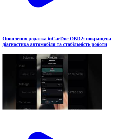
Оновлення додатка inCarDoc OBD2: покращена
діагностика автомобіля та стабільність роботи