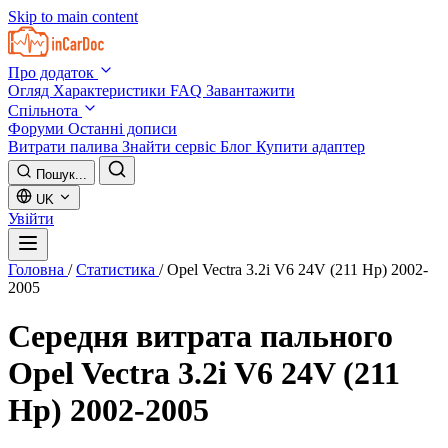
Skip to main content
Про додаток
Огляд
Характеристики
FAQ
Завантажити
Спільнота
Форуми
Останні дописи
Витрати палива
Знайти сервіс
Блог
Купити адаптер
Пошук...
UK
Увійти
Головна
/
Статистика
/
Opel Vectra 3.2i V6 24V (211 Hp) 2002-
2005
Середня витрата пального
Opel Vectra 3.2i V6 24V (211
Hp) 2002-2005