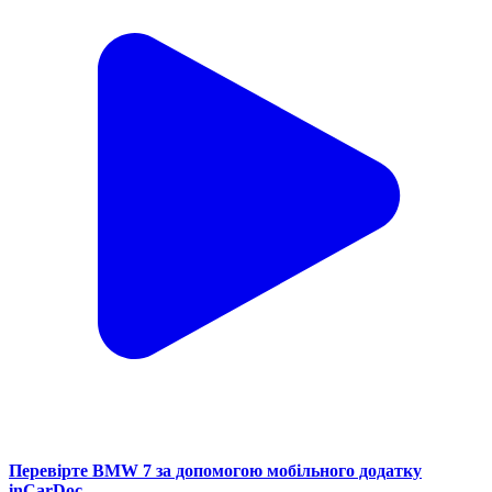
Перевірте BMW 7 за допомогою мобільного додатку
inCarDoc