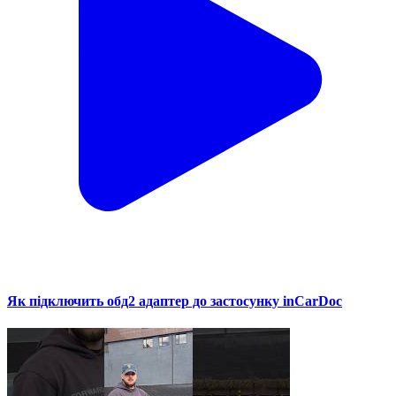
Як підключить обд2 адаптер до застосунку inCarDoc