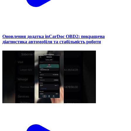
Оновлення додатка inCarDoc OBD2: покращена
діагностика автомобіля та стабільність роботи