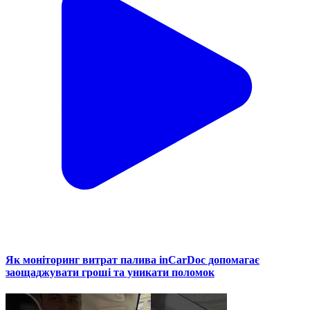
Як моніторинг витрат палива inCarDoc допомагає
заощаджувати гроші та уникати поломок