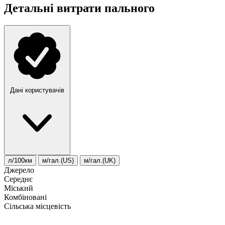
Детальні витрати пального
Дані користувачів
л/100км
м/гал.(US)
м/гал.(UK)
Джерело
Середнє
Міський
Комбіновані
Сільська місцевість