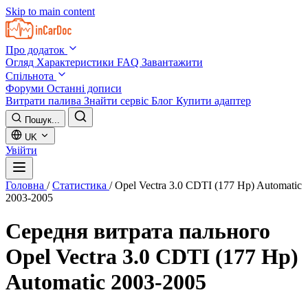
Skip to main content
Про додаток
Огляд
Характеристики
FAQ
Завантажити
Спільнота
Форуми
Останні дописи
Витрати палива
Знайти сервіс
Блог
Купити адаптер
Пошук...
UK
Увійти
Головна
/
Статистика
/
Opel Vectra 3.0 CDTI (177 Hp) Automatic
2003-2005
Середня витрата пального
Opel Vectra 3.0 CDTI (177 Hp)
Automatic 2003-2005