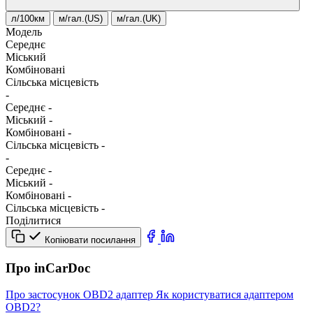
л/100км
м/гал.(US)
м/гал.(UK)
Модель
Середнє
Міський
Комбіновані
Сільська місцевість
-
Середнє
-
Міський
-
Комбіновані
-
Сільська місцевість
-
-
Середнє
-
Міський
-
Комбіновані
-
Сільська місцевість
-
Поділитися
Копіювати посилання
Про inCarDoc
Про застосунок
OBD2 адаптер
Як користуватися адаптером
OBD2?