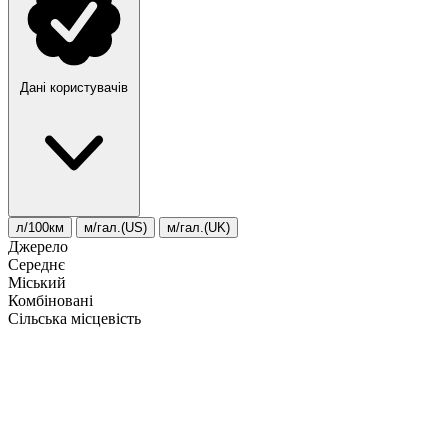
Дані користувачів
л/100км
м/гал.(US)
м/гал.(UK)
Джерело
Середнє
Міський
Комбіновані
Сільська місцевість