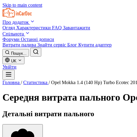
Skip to main content
Про додаток
Огляд
Характеристики
FAQ
Завантажити
Спільнота
Форуми
Останні дописи
Витрати палива
Знайти сервіс
Блог
Купити адаптер
Пошук...
UK
Увійти
Головна
/
Статистика
/
Opel Mokka 1.4 (140 Hp) Turbo Ecotec 20
Середня витрата пального
Ope
Детальні витрати пального