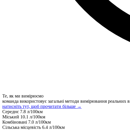
Те, як ми вимірюємо
команда використовує загальні методи вимірювання реальних в
натисніть тут, щоб прочитати більше →
Середнє
7.8
л/100км
Міський
10.1
л/100км
Комбіновані
7.0
л/100км
Сільська місцевість
6.4
л/100км