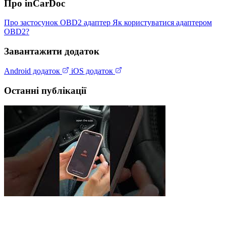
Про inCarDoc
Про застосунок
OBD2 адаптер
Як користуватися адаптером
OBD2?
Завантажити додаток
Android додаток
iOS додаток
Останні публікації