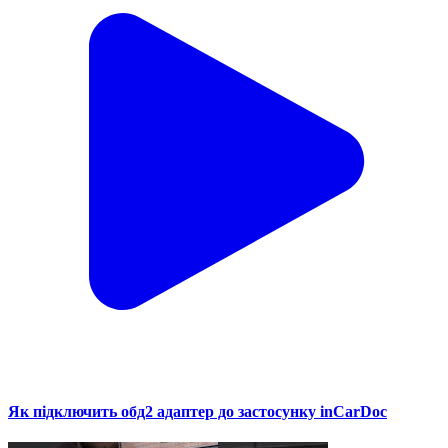
Як підключить обд2 адаптер до застосунку inCarDoc