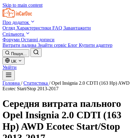
Skip to main content
Про додаток
Огляд
Характеристики
FAQ
Завантажити
Спільнота
Форуми
Останні дописи
Витрати палива
Знайти сервіс
Блог
Купити адаптер
Пошук...
UK
Увійти
Головна
/
Статистика
/
Opel Insignia 2.0 CDTI (163 Hp) AWD
Ecotec Start/Stop 2013-2017
Середня витрата пального
Opel Insignia 2.0 CDTI (163
Hp) AWD Ecotec Start/Stop
2013-2017