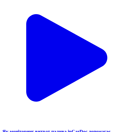
Як моніторинг витрат палива inCarDoc допомагає