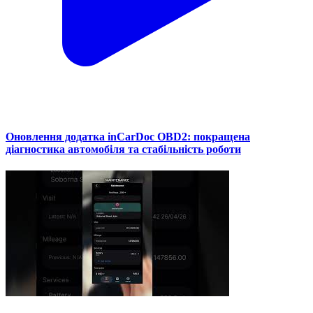
Оновлення додатка inCarDoc OBD2: покращена
діагностика автомобіля та стабільність роботи