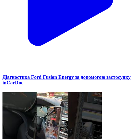
Діагностика Ford Fusion Energy за допомогою застосунку
inCarDoc