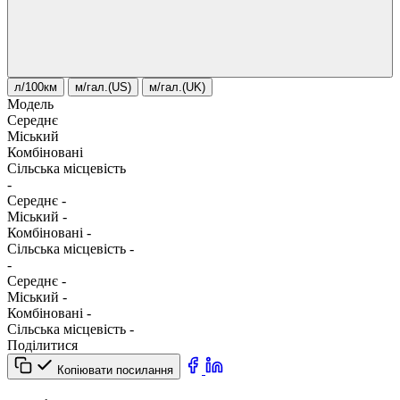
л/100км
м/гал.(US)
м/гал.(UK)
Модель
Середнє
Міський
Комбіновані
Сільська місцевість
-
Середнє
-
Міський
-
Комбіновані
-
Сільська місцевість
-
-
Середнє
-
Міський
-
Комбіновані
-
Сільська місцевість
-
Поділитися
Копіювати посилання