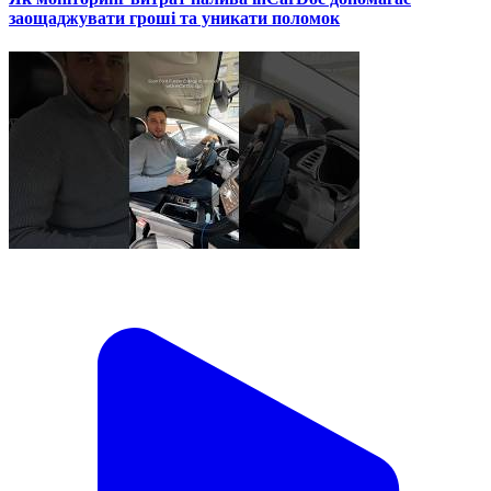
заощаджувати гроші та уникати поломок