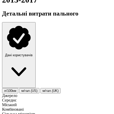
Детальні витрати пального
Дані користувачів
л/100км
м/гал.(US)
м/гал.(UK)
Джерело
Середнє
Міський
Комбіновані
Сільська місцевість