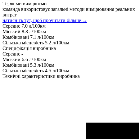
Те, як ми вимірюємо
команда використовує загальні методи вимірювання реальних
витрат
натисніть тут, щоб прочитати більше →
Середнє
7.0
л/100км
Міський
8.8
л/100км
Комбіновані
7.1
л/100км
Сільська місцевість
5.2
л/100км
Специфікація виробника
Середнє
-
Міський
6.6
л/100км
Комбіновані
5.3
л/100км
Сільська місцевість
4.5
л/100км
Технічні характеристики виробника