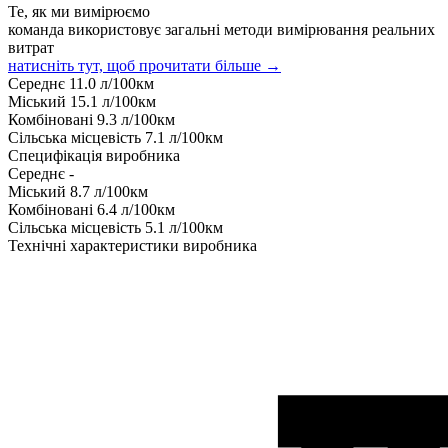
Те, як ми вимірюємо
команда використовує загальні методи вимірювання реальних
витрат
натисніть тут, щоб прочитати більше →
Середнє
11.0
л/100км
Міський
15.1
л/100км
Комбіновані
9.3
л/100км
Сільська місцевість
7.1
л/100км
Специфікація виробника
Середнє
-
Міський
8.7
л/100км
Комбіновані
6.4
л/100км
Сільська місцевість
5.1
л/100км
Технічні характеристики виробника