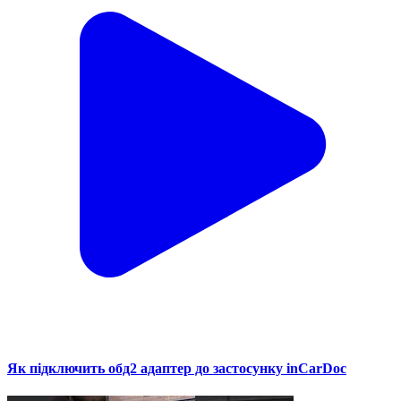
Як підключить обд2 адаптер до застосунку inCarDoc