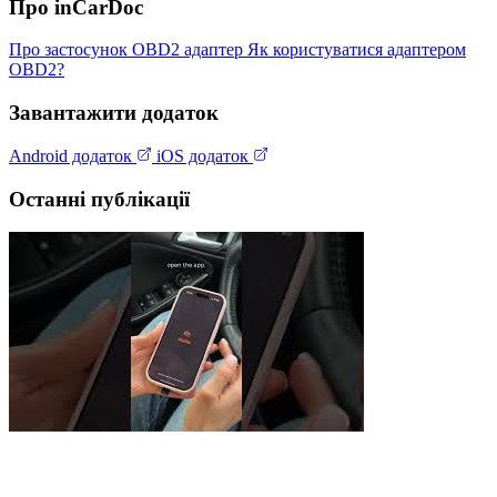
Про inCarDoc
Про застосунок
OBD2 адаптер
Як користуватися адаптером
OBD2?
Завантажити додаток
Android додаток
iOS додаток
Останні публікації