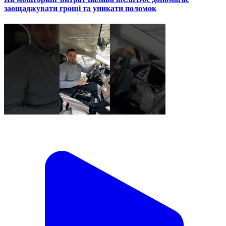
заощаджувати гроші та уникати поломок