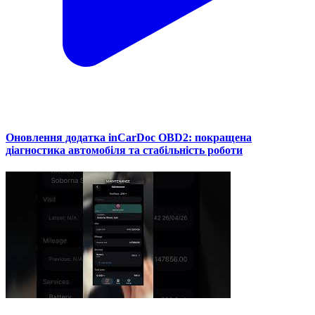
Оновлення додатка inCarDoc OBD2: покращена
діагностика автомобіля та стабільність роботи