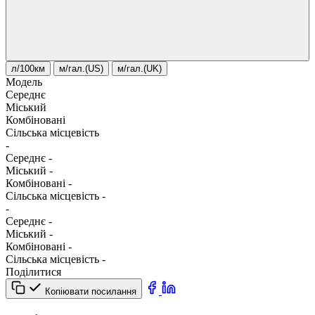
л/100км
м/гал.(US)
м/гал.(UK)
Модель
Середнє
Міський
Комбіновані
Сільська місцевість
-
Середнє
-
Міський
-
Комбіновані
-
Сільська місцевість
-
-
Середнє
-
Міський
-
Комбіновані
-
Сільська місцевість
-
Поділитися
Копіювати посилання