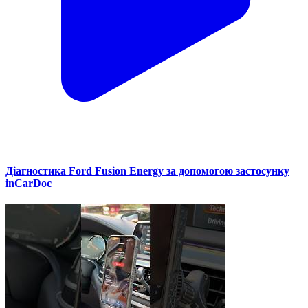
Діагностика Ford Fusion Energy за допомогою застосунку
inCarDoc