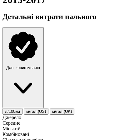
Детальні витрати пального
Дані користувачів
л/100км
м/гал.(US)
м/гал.(UK)
Джерело
Середнє
Міський
Комбіновані
Сільська місцевість