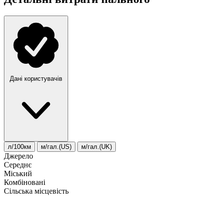
Дані користувачів
л/100км
м/гал.(US)
м/гал.(UK)
Джерело
Середнє
Міський
Комбіновані
Сільська місцевість