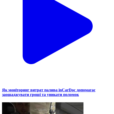
Як моніторинг витрат палива inCarDoc допомагає
заощаджувати гроші та уникати поломок