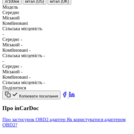
л/100км
м/гал.(US)
м/гал.(UK)
Модель
Середнє
Міський
Комбіновані
Сільська місцевість
-
Середнє
-
Міський
-
Комбіновані
-
Сільська місцевість
-
-
Середнє
-
Міський
-
Комбіновані
-
Сільська місцевість
-
Поділитися
Копіювати посилання
Про inCarDoc
Про застосунок
OBD2 адаптер
Як користуватися адаптером
OBD2?