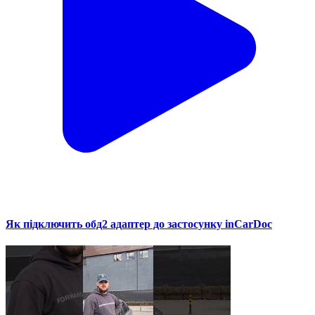
Як підключить обд2 адаптер до застосунку inCarDoc