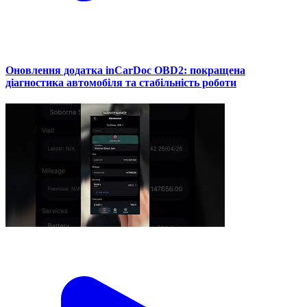
Оновлення додатка inCarDoc OBD2: покращена
діагностика автомобіля та стабільність роботи