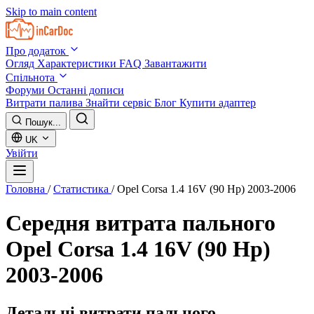
Skip to main content
Про додаток
Огляд
Характеристики
FAQ
Завантажити
Спільнота
Форуми
Останні дописи
Витрати палива
Знайти сервіс
Блог
Купити адаптер
Пошук...
UK
Увійти
Головна
/
Статистика
/
Opel Corsa 1.4 16V (90 Hp) 2003-2006
Середня витрата пального
Opel Corsa 1.4 16V (90 Hp)
2003-2006
Детальні витрати пального