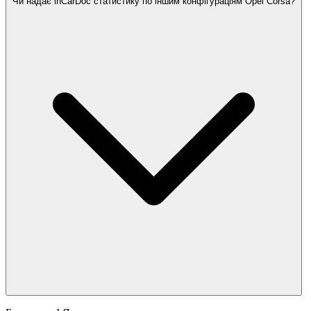
Чи надає inCarDoc статистику по іншим конфігураціям Opel Corsa?