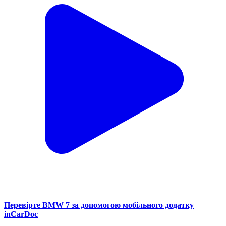
Перевірте BMW 7 за допомогою мобільного додатку
inCarDoc