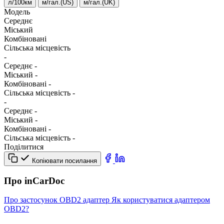
л/100км
м/гал.(US)
м/гал.(UK)
Модель
Середнє
Міський
Комбіновані
Сільська місцевість
-
Середнє
-
Міський
-
Комбіновані
-
Сільська місцевість
-
-
Середнє
-
Міський
-
Комбіновані
-
Сільська місцевість
-
Поділитися
Копіювати посилання
Про inCarDoc
Про застосунок
OBD2 адаптер
Як користуватися адаптером
OBD2?