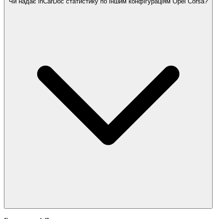
Чи надає inCarDoc статистику по іншим конфігураціям Opel Corsa?