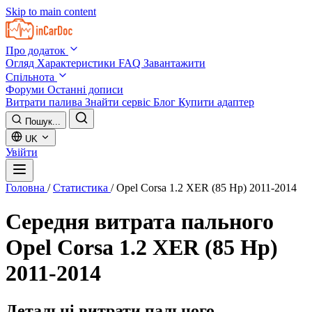
Skip to main content
Про додаток
Огляд
Характеристики
FAQ
Завантажити
Спільнота
Форуми
Останні дописи
Витрати палива
Знайти сервіс
Блог
Купити адаптер
Пошук...
UK
Увійти
Головна
/
Статистика
/
Opel Corsa 1.2 XER (85 Hp) 2011-2014
Середня витрата пального
Opel Corsa 1.2 XER (85 Hp)
2011-2014
Детальні витрати пального