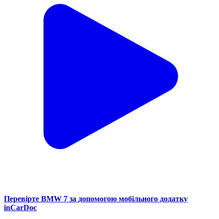
Перевірте BMW 7 за допомогою мобільного додатку
inCarDoc