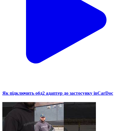
Як підключить обд2 адаптер до застосунку inCarDoc