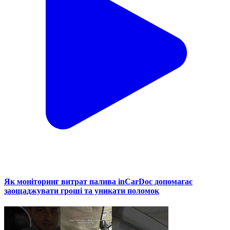
Як моніторинг витрат палива inCarDoc допомагає
заощаджувати гроші та уникати поломок