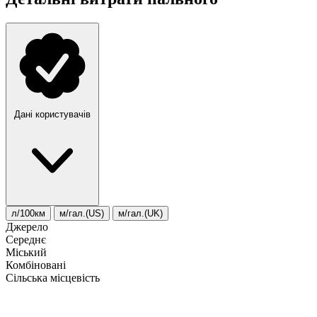
Дані користувачів
л/100км
м/гал.(US)
м/гал.(UK)
Джерело
Середнє
Міський
Комбіновані
Сільська місцевість