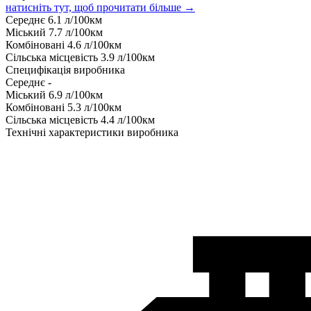
натисніть тут, щоб прочитати більше →
Середнє
6.1
л/100км
Міський
7.7
л/100км
Комбіновані
4.6
л/100км
Сільська місцевість
3.9
л/100км
Специфікація виробника
Середнє
-
Міський
6.9
л/100км
Комбіновані
5.3
л/100км
Сільська місцевість
4.4
л/100км
Технічні характеристики виробника