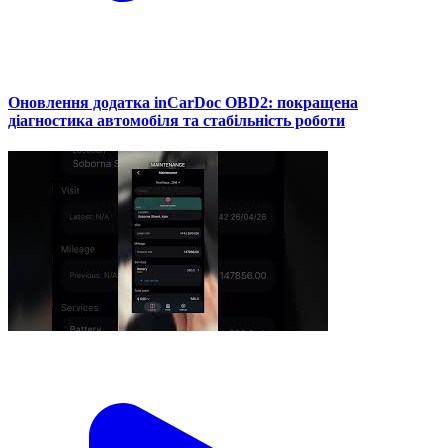
Оновлення додатка inCarDoc OBD2: покращена
діагностика автомобіля та стабільність роботи