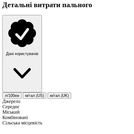
Детальні витрати пального
Дані користувачів
л/100км
м/гал.(US)
м/гал.(UK)
Джерело
Середнє
Міський
Комбіновані
Сільська місцевість