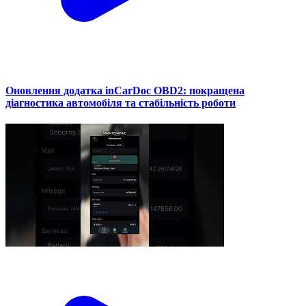
Оновлення додатка inCarDoc OBD2: покращена
діагностика автомобіля та стабільність роботи