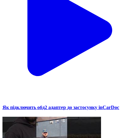
Як підключить обд2 адаптер до застосунку inCarDoc