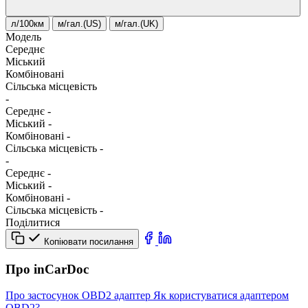
л/100км
м/гал.(US)
м/гал.(UK)
Модель
Середнє
Міський
Комбіновані
Сільська місцевість
-
Середнє
-
Міський
-
Комбіновані
-
Сільська місцевість
-
-
Середнє
-
Міський
-
Комбіновані
-
Сільська місцевість
-
Поділитися
Копіювати посилання
Про inCarDoc
Про застосунок
OBD2 адаптер
Як користуватися адаптером
OBD2?