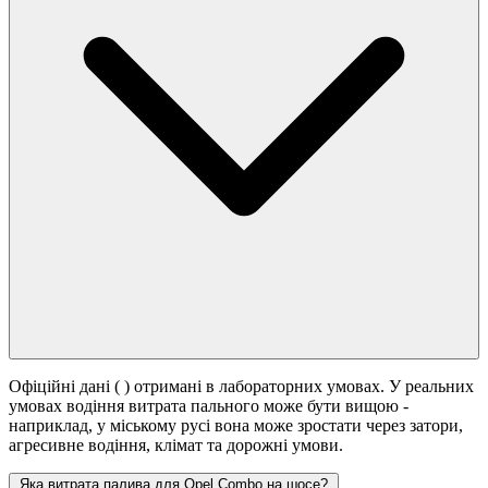
Офіційні дані (
) отримані в лабораторних умовах. У реальних
умовах водіння витрата пального може бути вищою -
наприклад, у міському русі вона може зростати
через затори,
агресивне водіння, клімат та дорожні умови.
Яка витрата палива для Opel Combo на шосе?