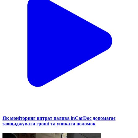
Як моніторинг витрат палива inCarDoc допомагає
заощаджувати гроші та уникати поломок