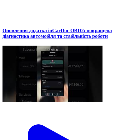
Оновлення додатка inCarDoc OBD2: покращена
діагностика автомобіля та стабільність роботи