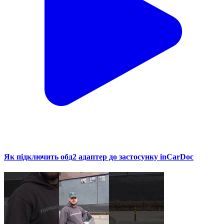
Як підключить обд2 адаптер до застосунку inCarDoc