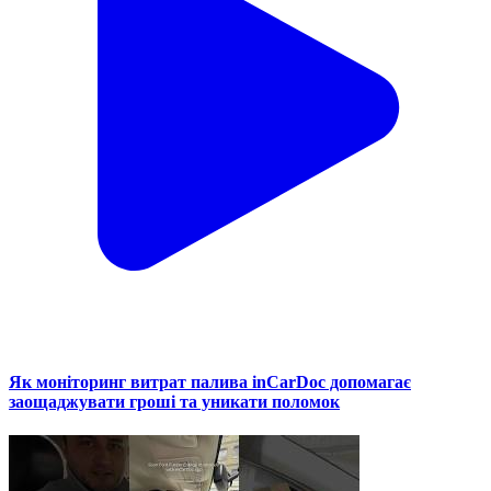
Як моніторинг витрат палива inCarDoc допомагає
заощаджувати гроші та уникати поломок