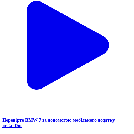
Перевірте BMW 7 за допомогою мобільного додатку
inCarDoc