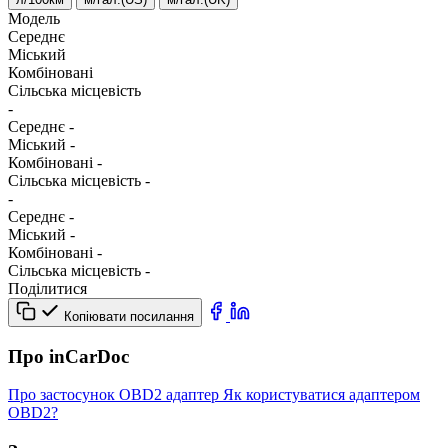
Модель
Середнє
Міський
Комбіновані
Сільська місцевість
-
Середнє
-
Міський
-
Комбіновані
-
Сільська місцевість
-
-
Середнє
-
Міський
-
Комбіновані
-
Сільська місцевість
-
Поділитися
Копіювати посилання
Про inCarDoc
Про застосунок
OBD2 адаптер
Як користуватися адаптером
OBD2?