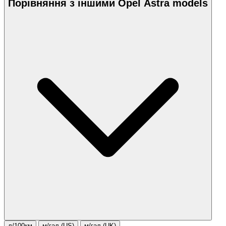
Порівняння з іншими Opel Astra models
л/100км
м/гал.(US)
м/гал.(UK)