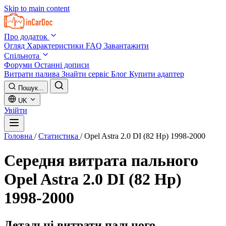
Skip to main content
Про додаток
Огляд
Характеристики
FAQ
Завантажити
Спільнота
Форуми
Останні дописи
Витрати палива
Знайти сервіс
Блог
Купити адаптер
Пошук...
UK
Увійти
Головна
/
Статистика
/
Opel Astra 2.0 DI (82 Hp) 1998-2000
Середня витрата пального
Opel Astra 2.0 DI (82 Hp)
1998-2000
Детальні витрати пального