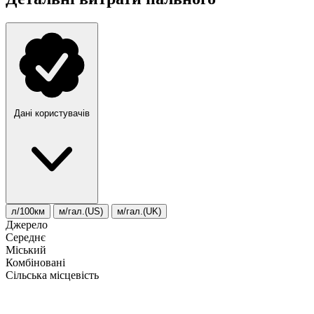
Дані користувачів
л/100км
м/гал.(US)
м/гал.(UK)
Джерело
Середнє
Міський
Комбіновані
Сільська місцевість