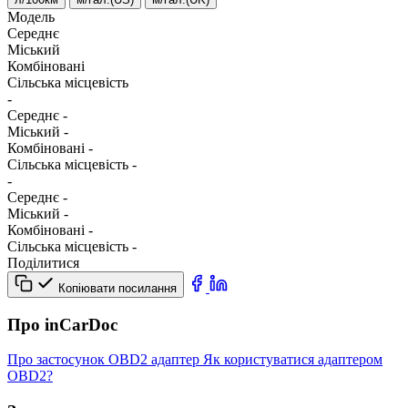
Модель
Середнє
Міський
Комбіновані
Сільська місцевість
-
Середнє
-
Міський
-
Комбіновані
-
Сільська місцевість
-
-
Середнє
-
Міський
-
Комбіновані
-
Сільська місцевість
-
Поділитися
Копіювати посилання
Про inCarDoc
Про застосунок
OBD2 адаптер
Як користуватися адаптером
OBD2?