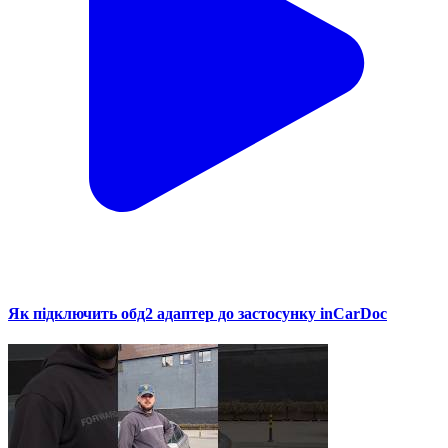
Як підключить обд2 адаптер до застосунку inCarDoc