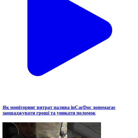
Як моніторинг витрат палива inCarDoc допомагає
заощаджувати гроші та уникати поломок