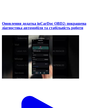
Оновлення додатка inCarDoc OBD2: покращена
діагностика автомобіля та стабільність роботи