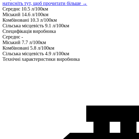
натисніть тут, щоб прочитати більше →
Середнє
10.5
л/100км
Міський
14.6
л/100км
Комбіновані
10.3
л/100км
Сільська місцевість
9.1
л/100км
Специфікація виробника
Середнє
-
Міський
7.7
л/100км
Комбіновані
5.8
л/100км
Сільська місцевість
4.9
л/100км
Технічні характеристики виробника