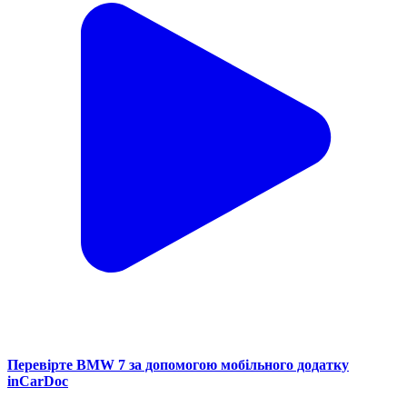
Перевірте BMW 7 за допомогою мобільного додатку
inCarDoc