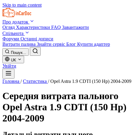
Skip to main content
Про додаток
Огляд
Характеристики
FAQ
Завантажити
Спільнота
Форуми
Останні дописи
Витрати палива
Знайти сервіс
Блог
Купити адаптер
Пошук...
UK
Увійти
Головна
/
Статистика
/
Opel Astra 1.9 CDTI (150 Hp) 2004-2009
Середня витрата пального
Opel Astra 1.9 CDTI (150 Hp)
2004-2009
Детальні витрати пального