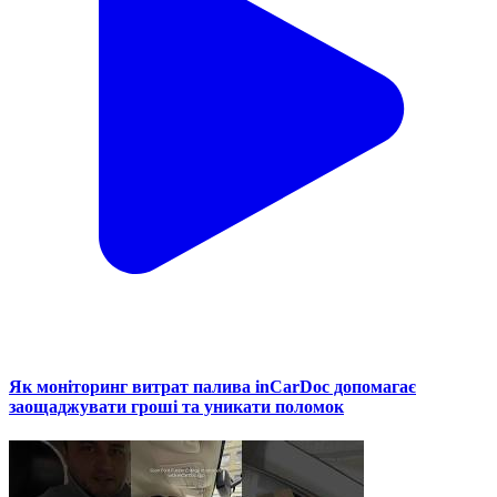
Як моніторинг витрат палива inCarDoc допомагає
заощаджувати гроші та уникати поломок