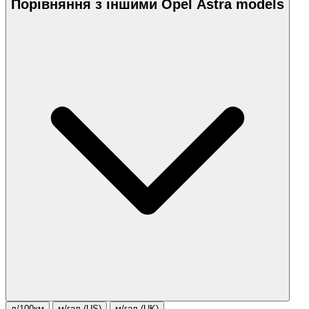
Порівняння з іншими Opel Astra models
л/100км
м/гал.(US)
м/гал.(UK)