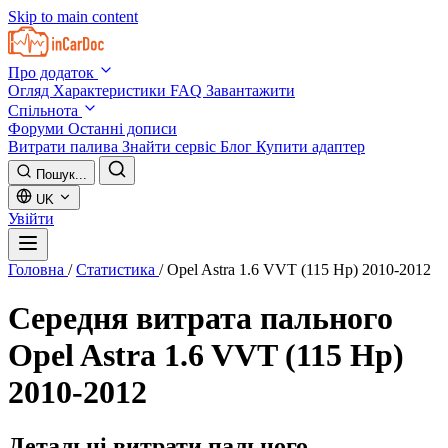
Skip to main content
Про додаток
Огляд
Характеристики
FAQ
Завантажити
Спільнота
Форуми
Останні дописи
Витрати палива
Знайти сервіс
Блог
Купити адаптер
Пошук...
UK
Увійти
Головна
/
Статистика
/
Opel Astra 1.6 VVT (115 Hp) 2010-2012
Середня витрата пального
Opel Astra 1.6 VVT (115 Hp)
2010-2012
Детальні витрати пального