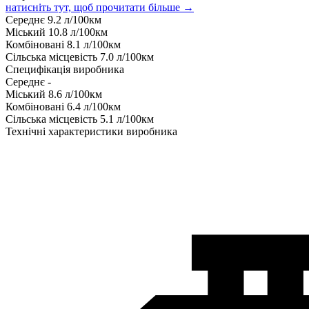
натисніть тут, щоб прочитати більше →
Середнє
9.2
л/100км
Міський
10.8
л/100км
Комбіновані
8.1
л/100км
Сільська місцевість
7.0
л/100км
Специфікація виробника
Середнє
-
Міський
8.6
л/100км
Комбіновані
6.4
л/100км
Сільська місцевість
5.1
л/100км
Технічні характеристики виробника