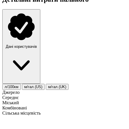
Дані користувачів
л/100км
м/гал.(US)
м/гал.(UK)
Джерело
Середнє
Міський
Комбіновані
Сільська місцевість