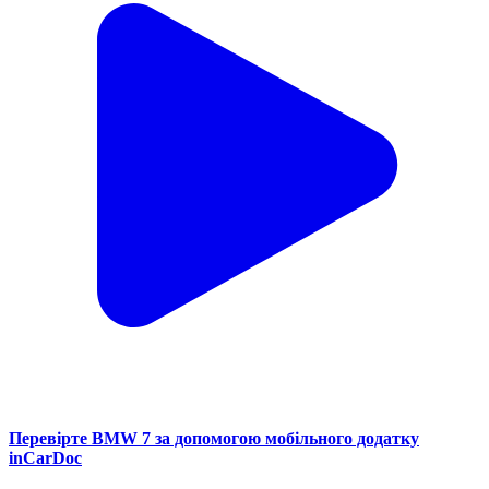
Перевірте BMW 7 за допомогою мобільного додатку
inCarDoc