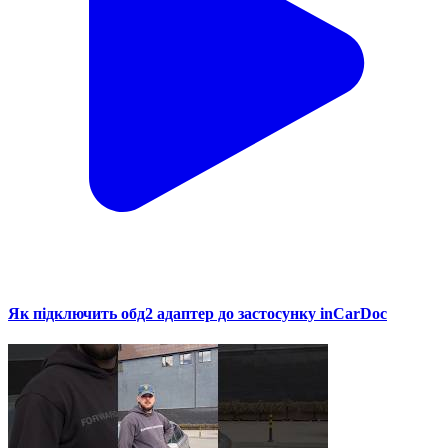
Як підключить обд2 адаптер до застосунку inCarDoc