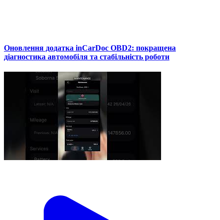
Оновлення додатка inCarDoc OBD2: покращена
діагностика автомобіля та стабільність роботи