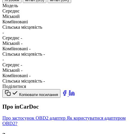
Модель
Середнє
Міський
Комбіновані
Сільська місцевість
-
Середнє
-
Міський
-
Комбіновані
-
Сільська місцевість
-
-
Середнє
-
Міський
-
Комбіновані
-
Сільська місцевість
-
Поділитися
Копіювати посилання
Про inCarDoc
Про застосунок
OBD2 адаптер
Як користуватися адаптером
OBD2?