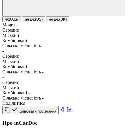
л/100км
м/гал.(US)
м/гал.(UK)
Модель
Середнє
Міський
Комбіновані
Сільська місцевість
-
Середнє
-
Міський
-
Комбіновані
-
Сільська місцевість
-
-
Середнє
-
Міський
-
Комбіновані
-
Сільська місцевість
-
Поділитися
Копіювати посилання
Про inCarDoc