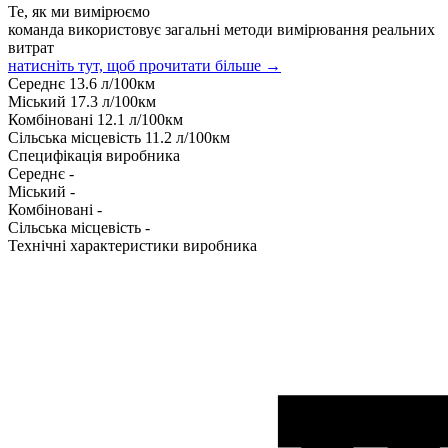
Те, як ми вимірюємо
команда використовує загальні методи вимірювання реальних
витрат
натисніть тут, щоб прочитати більше →
Середнє
13.6
л/100км
Міський
17.3
л/100км
Комбіновані
12.1
л/100км
Сільська місцевість
11.2
л/100км
Специфікація виробника
Середнє
-
Міський
-
Комбіновані
-
Сільська місцевість
-
Технічні характеристики виробника