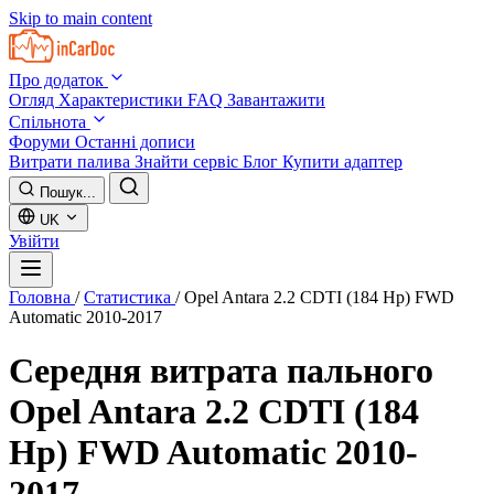
Skip to main content
Про додаток
Огляд
Характеристики
FAQ
Завантажити
Спільнота
Форуми
Останні дописи
Витрати палива
Знайти сервіс
Блог
Купити адаптер
Пошук...
UK
Увійти
Головна
/
Статистика
/
Opel Antara 2.2 CDTI (184 Hp) FWD
Automatic 2010-2017
Середня витрата пального
Opel Antara 2.2 CDTI (184
Hp) FWD Automatic 2010-
2017