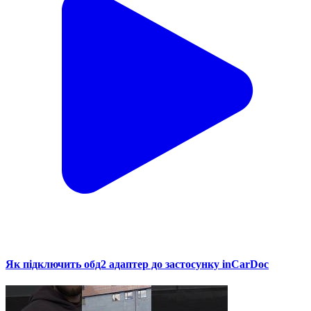
Як підключить обд2 адаптер до застосунку inCarDoc