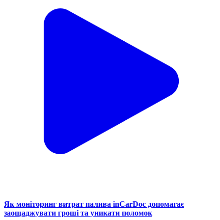
Як моніторинг витрат палива inCarDoc допомагає
заощаджувати гроші та уникати поломок