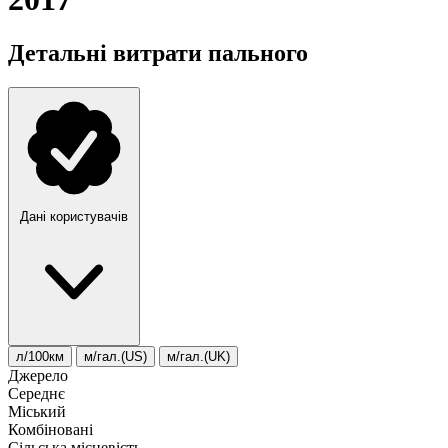
Детальні витрати пального
Дані користувачів
л/100км
м/гал.(US)
м/гал.(UK)
Джерело
Середнє
Міський
Комбіновані
Сільська місцевість