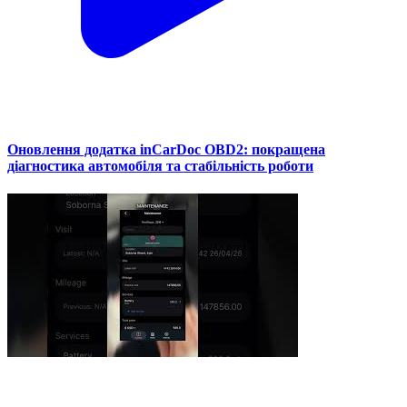
Оновлення додатка inCarDoc OBD2: покращена
діагностика автомобіля та стабільність роботи