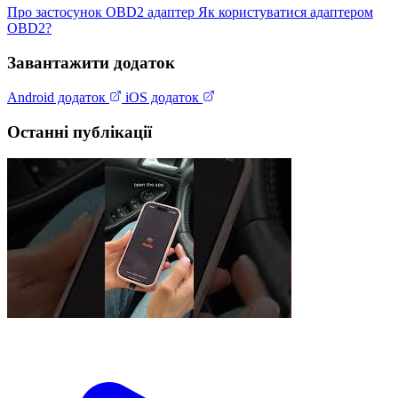
Про застосунок
OBD2 адаптер
Як користуватися адаптером
OBD2?
Завантажити додаток
Android додаток
iOS додаток
Останні публікації