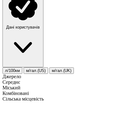
Дані користувачів
л/100км
м/гал.(US)
м/гал.(UK)
Джерело
Середнє
Міський
Комбіновані
Сільська місцевість