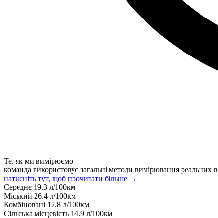
Те, як ми вимірюємо
команда використовує загальні методи вимірювання реальних в
натисніть тут, щоб прочитати більше →
Середнє
19.3
л/100км
Міський
26.4
л/100км
Комбіновані
17.8
л/100км
Сільська місцевість
14.9
л/100км