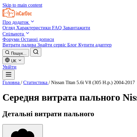
Skip to main content
Про додаток
Огляд
Характеристики
FAQ
Завантажити
Спільнота
Форуми
Останні дописи
Витрати палива
Знайти сервіс
Блог
Купити адаптер
Пошук...
UK
Увійти
Головна
/
Статистика
/
Nissan Titan 5.6i V8 (305 H.p.) 2004-2017
Середня витрата пального
Nis
Детальні витрати пального