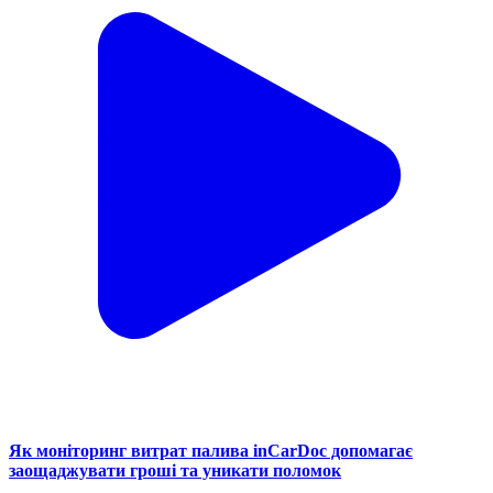
Як моніторинг витрат палива inCarDoc допомагає
заощаджувати гроші та уникати поломок