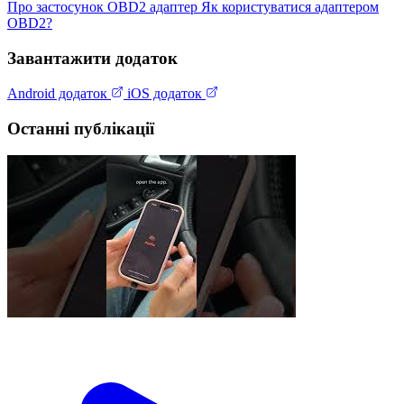
Про застосунок
OBD2 адаптер
Як користуватися адаптером
OBD2?
Завантажити додаток
Android додаток
iOS додаток
Останні публікації