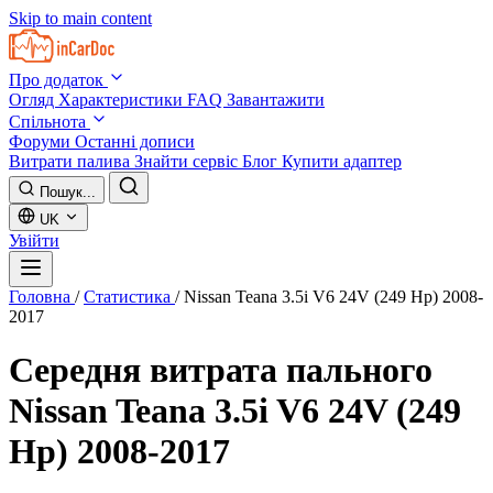
Skip to main content
Про додаток
Огляд
Характеристики
FAQ
Завантажити
Спільнота
Форуми
Останні дописи
Витрати палива
Знайти сервіс
Блог
Купити адаптер
Пошук...
UK
Увійти
Головна
/
Статистика
/
Nissan Teana 3.5i V6 24V (249 Hp) 2008-
2017
Середня витрата пального
Nissan Teana 3.5i V6 24V (249
Hp) 2008-2017