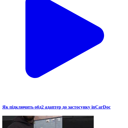
Як підключить обд2 адаптер до застосунку inCarDoc