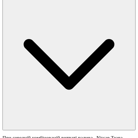
При середній комбінованій витраті палива
, Nissan Teana