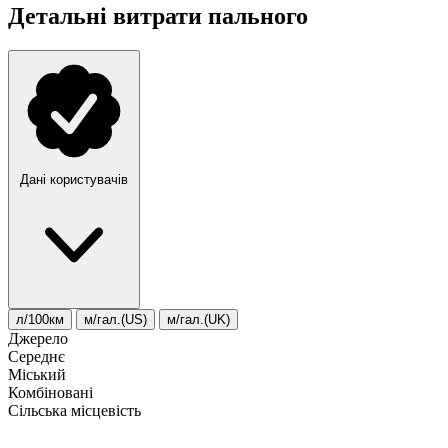
Детальні витрати пального
Дані користувачів
л/100км
м/гал.(US)
м/гал.(UK)
Джерело
Середнє
Міський
Комбіновані
Сільська місцевість