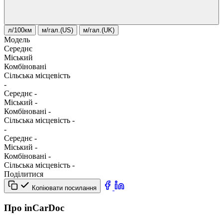
л/100км
м/гал.(US)
м/гал.(UK)
Модель
Середнє
Міський
Комбіновані
Сільська місцевість
-
Середнє
-
Міський
-
Комбіновані
-
Сільська місцевість
-
-
Середнє
-
Міський
-
Комбіновані
-
Сільська місцевість
-
Поділитися
Копіювати посилання
Про inCarDoc