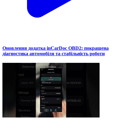
Оновлення додатка inCarDoc OBD2: покращена
діагностика автомобіля та стабільність роботи