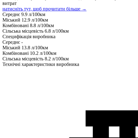
витрат
натисніть тут, щоб прочитати більше →
Середнє
9.9
л/100км
Міський
12.9
л/100км
Комбіновані
8.8
л/100км
Сільська місцевість
6.8
л/100км
Специфікація виробника
Середнє
-
Міський
13.8
л/100км
Комбіновані
10.2
л/100км
Сільська місцевість
8.2
л/100км
Технічні характеристики виробника