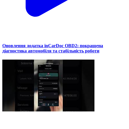
Оновлення додатка inCarDoc OBD2: покращена
діагностика автомобіля та стабільність роботи