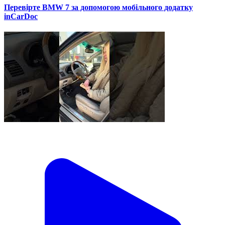
Перевірте BMW 7 за допомогою мобільного додатку
inCarDoc