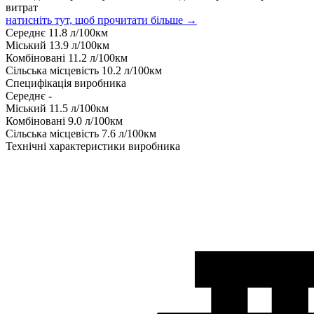
витрат
натисніть тут, щоб прочитати більше →
Середнє
11.8
л/100км
Міський
13.9
л/100км
Комбіновані
11.2
л/100км
Сільська місцевість
10.2
л/100км
Специфікація виробника
Середнє
-
Міський
11.5
л/100км
Комбіновані
9.0
л/100км
Сільська місцевість
7.6
л/100км
Технічні характеристики виробника