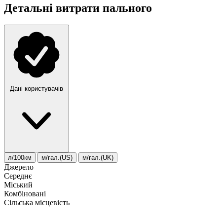
Детальні витрати пального
Дані користувачів
л/100км
м/гал.(US)
м/гал.(UK)
Джерело
Середнє
Міський
Комбіновані
Сільська місцевість