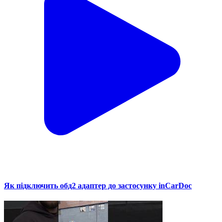
Як підключить обд2 адаптер до застосунку inCarDoc