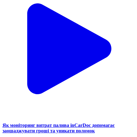
Як моніторинг витрат палива inCarDoc допомагає
заощаджувати гроші та уникати поломок