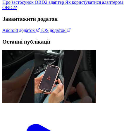
Про застосунок
OBD2 адаптер
Як користуватися адаптером
OBD2?
Завантажити додаток
Android додаток
iOS додаток
Останні публікації