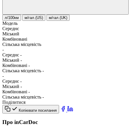
л/100км
м/гал.(US)
м/гал.(UK)
Модель
Середнє
Міський
Комбіновані
Сільська місцевість
-
Середнє
-
Міський
-
Комбіновані
-
Сільська місцевість
-
-
Середнє
-
Міський
-
Комбіновані
-
Сільська місцевість
-
Поділитися
Копіювати посилання
Про inCarDoc