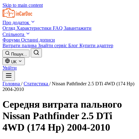
Skip to main content
Про додаток
Огляд
Характеристики
FAQ
Завантажити
Спільнота
Форуми
Останні дописи
Витрати палива
Знайти сервіс
Блог
Купити адаптер
Пошук...
UK
Увійти
Головна
/
Статистика
/
Nissan Pathfinder 2.5 DTi 4WD (174 Hp)
2004-2010
Середня витрата пального
Nissan Pathfinder 2.5 DTi
4WD (174 Hp) 2004-2010