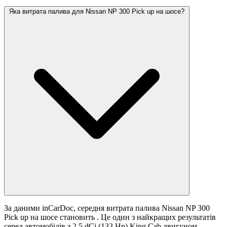
Яка витрата палива для Nissan NP 300 Pick up на шосе?
За даними inCarDoc, середня витрата палива Nissan NP 300
Pick up на шосе становить
. Це один з найкращих результатів
серед автомобілів з 2.5 dCi (133 Hp) King Cab двигуном.