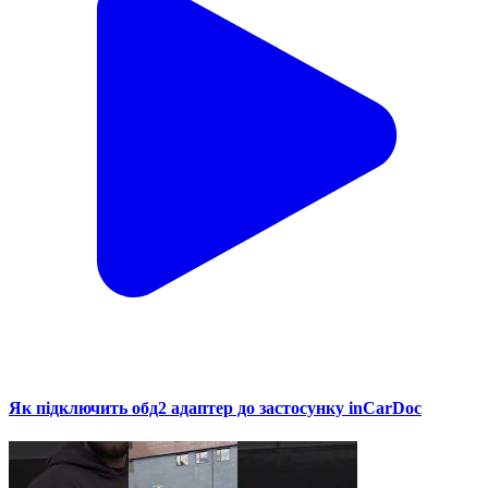
Як підключить обд2 адаптер до застосунку inCarDoc