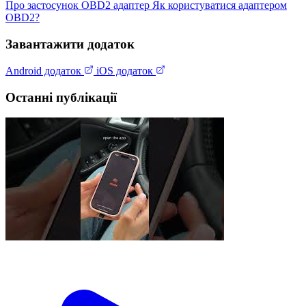
Про застосунок
OBD2 адаптер
Як користуватися адаптером
OBD2?
Завантажити додаток
Android додаток
iOS додаток
Останні публікації