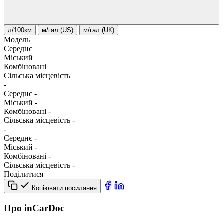
л/100км
м/гал.(US)
м/гал.(UK)
Модель
Середнє
Міський
Комбіновані
Сільська місцевість
-
Середнє
-
Міський
-
Комбіновані
-
Сільська місцевість
-
-
Середнє
-
Міський
-
Комбіновані
-
Сільська місцевість
-
Поділитися
Копіювати посилання
Про inCarDoc