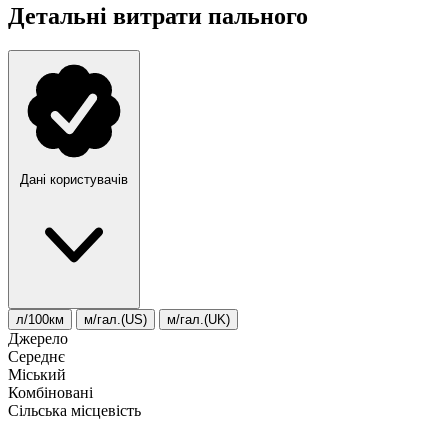
Детальні витрати пального
Дані користувачів
л/100км
м/гал.(US)
м/гал.(UK)
Джерело
Середнє
Міський
Комбіновані
Сільська місцевість