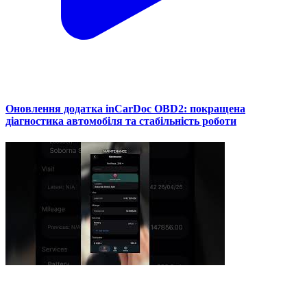
Оновлення додатка inCarDoc OBD2: покращена
діагностика автомобіля та стабільність роботи