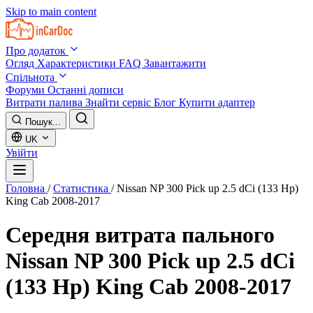
Skip to main content
Про додаток
Огляд
Характеристики
FAQ
Завантажити
Спільнота
Форуми
Останні дописи
Витрати палива
Знайти сервіс
Блог
Купити адаптер
Пошук...
UK
Увійти
Головна
/
Статистика
/
Nissan NP 300 Pick up 2.5 dCi (133 Hp)
King Cab 2008-2017
Середня витрата пального
Nissan NP 300 Pick up 2.5 dCi
(133 Hp) King Cab 2008-2017