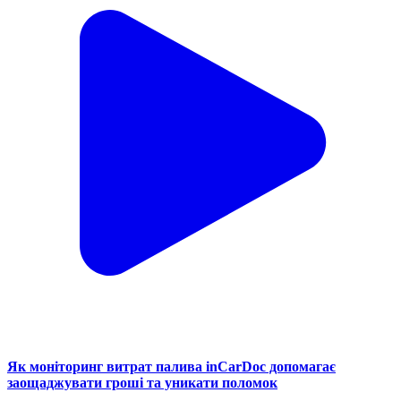
Як моніторинг витрат палива inCarDoc допомагає
заощаджувати гроші та уникати поломок