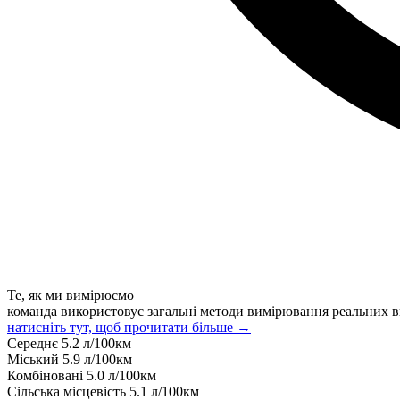
Те, як ми вимірюємо
команда використовує загальні методи вимірювання реальних в
натисніть тут, щоб прочитати більше →
Середнє
5.2
л/100км
Міський
5.9
л/100км
Комбіновані
5.0
л/100км
Сільська місцевість
5.1
л/100км