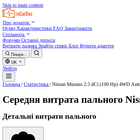
Skip to main content
Про додаток
Огляд
Характеристики
FAQ
Завантажити
Спільнота
Форуми
Останні дописи
Витрати палива
Знайти сервіс
Блог
Купити адаптер
Пошук...
UK
Увійти
Головна
/
Статистика
/
Nissan Murano 2.5 dCi (190 Hp) 4WD Aut
Середня витрата пального
Nis
Детальні витрати пального