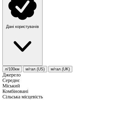
Дані користувачів
л/100км
м/гал.(US)
м/гал.(UK)
Джерело
Середнє
Міський
Комбіновані
Сільська місцевість