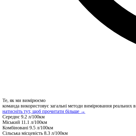
Те, як ми вимірюємо
команда використовує загальні методи вимірювання реальних в
натисніть тут, щоб прочитати більше →
Середнє
9.2
л/100км
Міський
11.1
л/100км
Комбіновані
9.5
л/100км
Сільська місцевість
8.3
л/100км