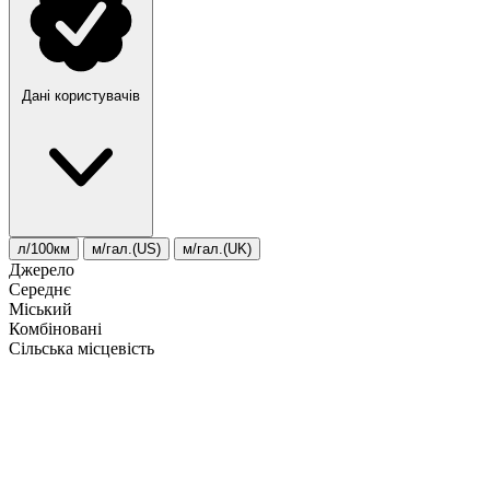
Дані користувачів
л/100км
м/гал.(US)
м/гал.(UK)
Джерело
Середнє
Міський
Комбіновані
Сільська місцевість