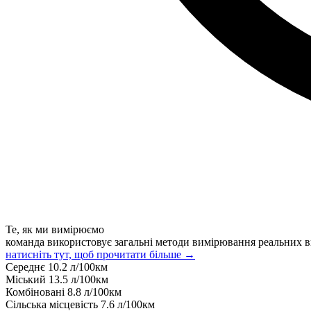
Те, як ми вимірюємо
команда використовує загальні методи вимірювання реальних в
натисніть тут, щоб прочитати більше →
Середнє
10.2
л/100км
Міський
13.5
л/100км
Комбіновані
8.8
л/100км
Сільська місцевість
7.6
л/100км