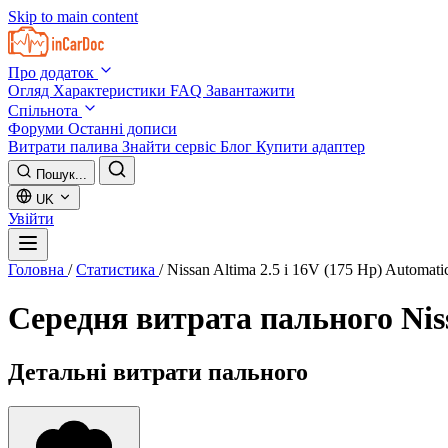
Skip to main content
Про додаток
Огляд
Характеристики
FAQ
Завантажити
Спільнота
Форуми
Останні дописи
Витрати палива
Знайти сервіс
Блог
Купити адаптер
Пошук...
UK
Увійти
Головна
/
Статистика
/
Nissan Altima 2.5 i 16V (175 Hp) Automat
Середня витрата пального
Nis
Детальні витрати пального