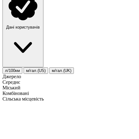
Дані користувачів
л/100км
м/гал.(US)
м/гал.(UK)
Джерело
Середнє
Міський
Комбіновані
Сільська місцевість