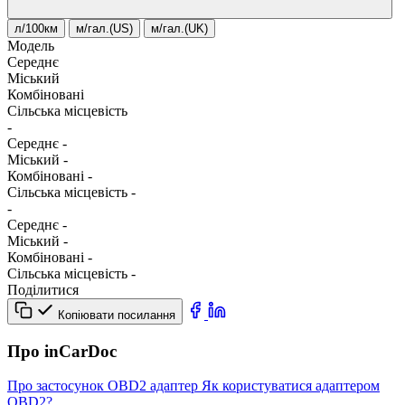
л/100км
м/гал.(US)
м/гал.(UK)
Модель
Середнє
Міський
Комбіновані
Сільська місцевість
-
Середнє
-
Міський
-
Комбіновані
-
Сільська місцевість
-
-
Середнє
-
Міський
-
Комбіновані
-
Сільська місцевість
-
Поділитися
Копіювати посилання
Про inCarDoc
Про застосунок
OBD2 адаптер
Як користуватися адаптером
OBD2?