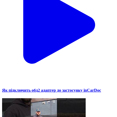
Як підключить обд2 адаптер до застосунку inCarDoc