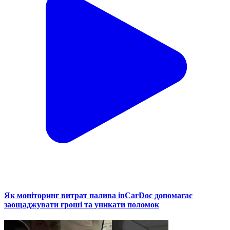
Як моніторинг витрат палива inCarDoc допомагає
заощаджувати гроші та уникати поломок