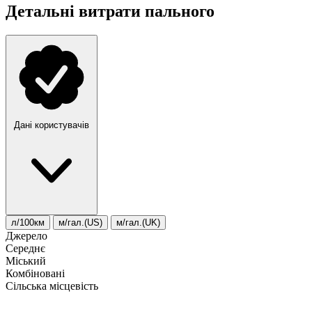
Детальні витрати пального
Дані користувачів
л/100км
м/гал.(US)
м/гал.(UK)
Джерело
Середнє
Міський
Комбіновані
Сільська місцевість