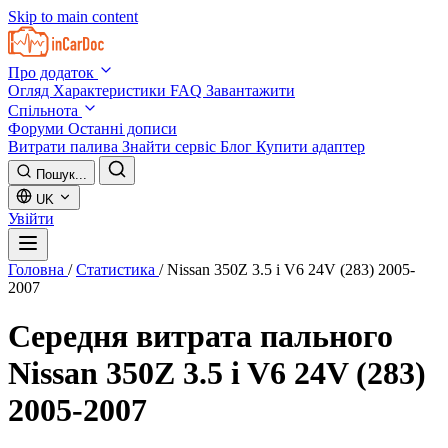
Skip to main content
Про додаток
Огляд
Характеристики
FAQ
Завантажити
Спільнота
Форуми
Останні дописи
Витрати палива
Знайти сервіс
Блог
Купити адаптер
Пошук...
UK
Увійти
Головна
/
Статистика
/
Nissan 350Z 3.5 i V6 24V (283) 2005-
2007
Середня витрата пального
Nissan 350Z 3.5 i V6 24V (283)
2005-2007