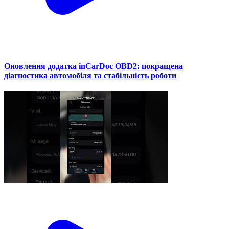
Оновлення додатка inCarDoc OBD2: покращена
діагностика автомобіля та стабільність роботи