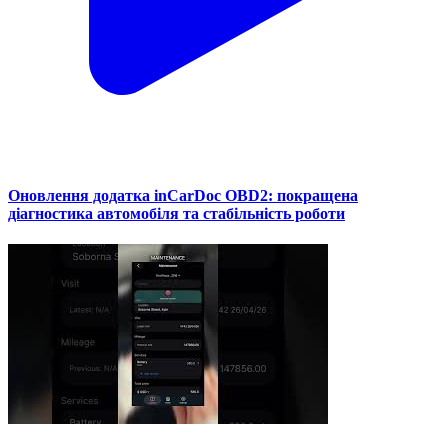
Оновлення додатка inCarDoc OBD2: покращена
діагностика автомобіля та стабільність роботи