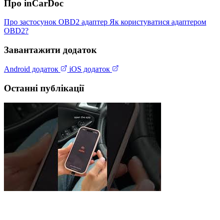
Про inCarDoc
Про застосунок
OBD2 адаптер
Як користуватися адаптером
OBD2?
Завантажити додаток
Android додаток
iOS додаток
Останні публікації