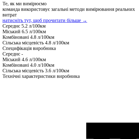
Те, як ми вимірюємо
команда використовує загальні методи вимірювання реальних
витрат
натисніть тут, щоб прочитати більше →
Середнє
5.2
л/100км
Міський
6.5
л/100км
Комбіновані
4.8
л/100км
Сільська місцевість
4.8
л/100км
Специфікація виробника
Середнє
-
Міський
4.6
л/100км
Комбіновані
4.0
л/100км
Сільська місцевість
3.6
л/100км
Технічні характеристики виробника