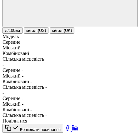
л/100км
м/гал.(US)
м/гал.(UK)
Модель
Середнє
Міський
Комбіновані
Сільська місцевість
-
Середнє
-
Міський
-
Комбіновані
-
Сільська місцевість
-
-
Середнє
-
Міський
-
Комбіновані
-
Сільська місцевість
-
Поділитися
Копіювати посилання