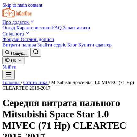
Skip to main content
Про додаток
Огляд
Характеристики
FAQ
Завантажити
Спільнота
Форуми
Останні дописи
Витрати палива
Знайти сервіс
Блог
Купити адаптер
Пошук...
UK
Увійти
Головна
/
Статистика
/
Mitsubishi Space Star 1.0 MIVEC (71 Hp)
CLEARTEC 2015-2017
Середня витрата пального
Mitsubishi Space Star 1.0
MIVEC (71 Hp) CLEARTEC
2015-2017