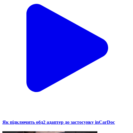
Як підключить обд2 адаптер до застосунку inCarDoc