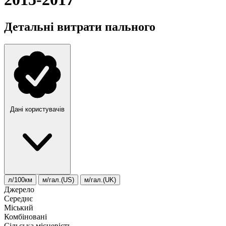
Детальні витрати пального
Дані користувачів
л/100км
м/гал.(US)
м/гал.(UK)
Джерело
Середнє
Міський
Комбіновані
Сільська місцевість