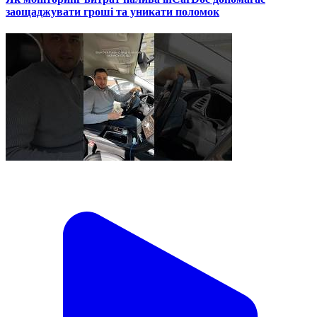
заощаджувати гроші та уникати поломок