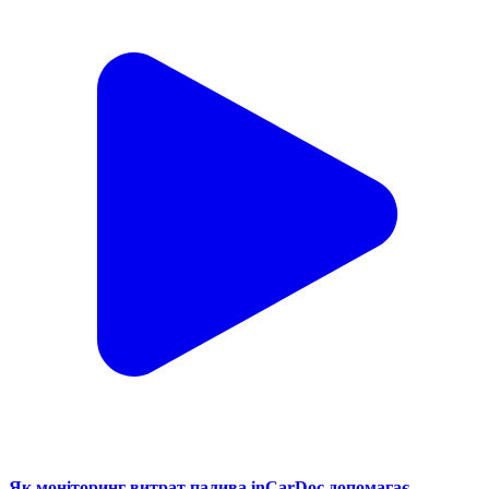
Як моніторинг витрат палива inCarDoc допомагає