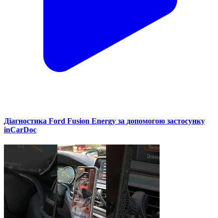
Діагностика Ford Fusion Energy за допомогою застосунку
inCarDoc