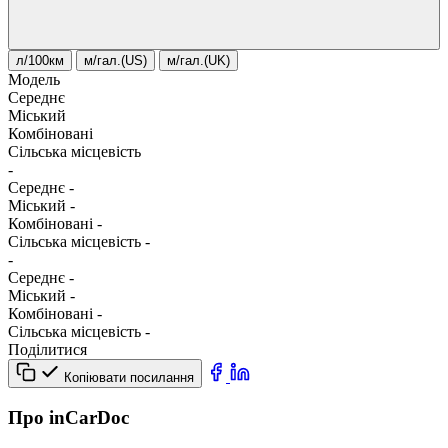
л/100км
м/гал.(US)
м/гал.(UK)
Модель
Середнє
Міський
Комбіновані
Сільська місцевість
-
Середнє
-
Міський
-
Комбіновані
-
Сільська місцевість
-
-
Середнє
-
Міський
-
Комбіновані
-
Сільська місцевість
-
Поділитися
Копіювати посилання
Про inCarDoc