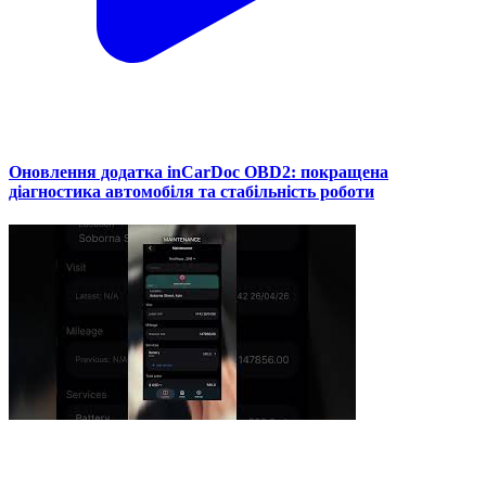
Оновлення додатка inCarDoc OBD2: покращена
діагностика автомобіля та стабільність роботи