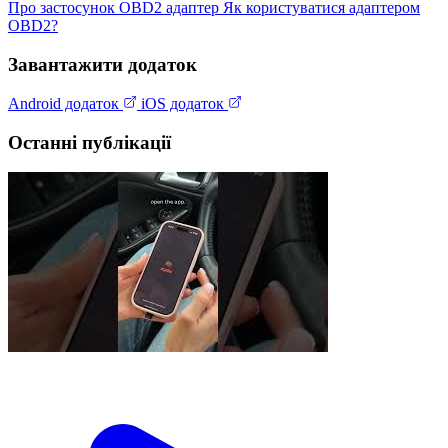
Про застосунок
OBD2 адаптер
Як користуватися адаптером
OBD2?
Завантажити додаток
Android додаток
iOS додаток
Останні публікації