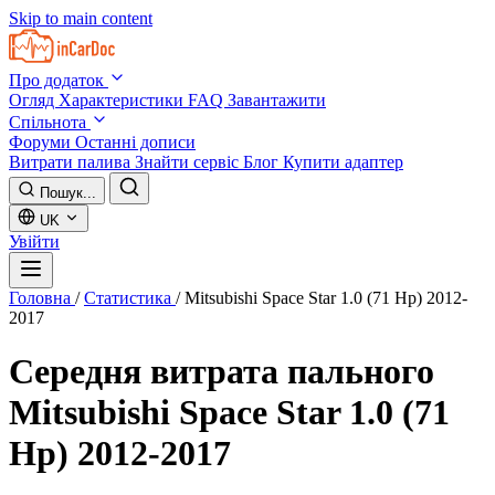
Skip to main content
Про додаток
Огляд
Характеристики
FAQ
Завантажити
Спільнота
Форуми
Останні дописи
Витрати палива
Знайти сервіс
Блог
Купити адаптер
Пошук...
UK
Увійти
Головна
/
Статистика
/
Mitsubishi Space Star 1.0 (71 Hp) 2012-
2017
Середня витрата пального
Mitsubishi Space Star 1.0 (71
Hp) 2012-2017