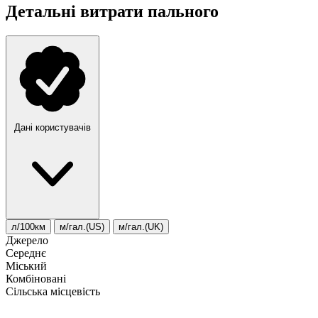
Детальні витрати пального
Дані користувачів
л/100км
м/гал.(US)
м/гал.(UK)
Джерело
Середнє
Міський
Комбіновані
Сільська місцевість