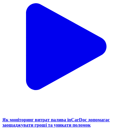
Як моніторинг витрат палива inCarDoc допомагає
заощаджувати гроші та уникати поломок