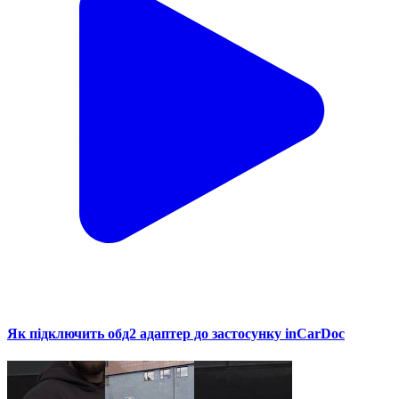
Як підключить обд2 адаптер до застосунку inCarDoc