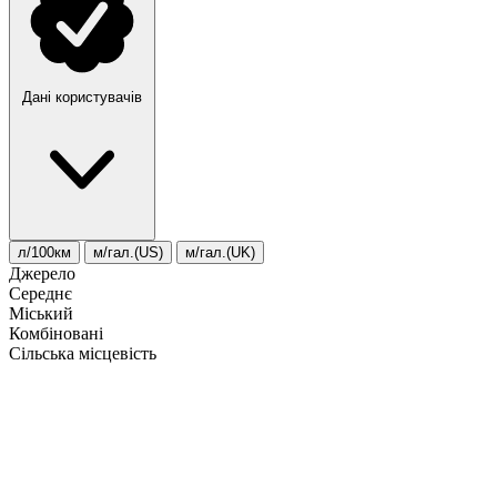
Дані користувачів
л/100км
м/гал.(US)
м/гал.(UK)
Джерело
Середнє
Міський
Комбіновані
Сільська місцевість