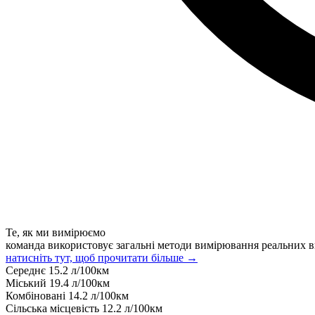
Те, як ми вимірюємо
команда використовує загальні методи вимірювання реальних в
натисніть тут, щоб прочитати більше →
Середнє
15.2
л/100км
Міський
19.4
л/100км
Комбіновані
14.2
л/100км
Сільська місцевість
12.2
л/100км