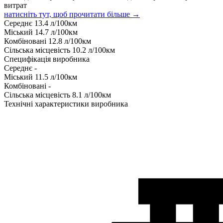
витрат
натисніть тут, щоб прочитати більше →
Середнє
13.4
л/100км
Міський
14.7
л/100км
Комбіновані
12.8
л/100км
Сільська місцевість
10.2
л/100км
Специфікація виробника
Середнє
-
Міський
11.5
л/100км
Комбіновані
-
Сільська місцевість
8.1
л/100км
Технічні характеристики виробника