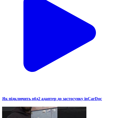
Як підключить обд2 адаптер до застосунку inCarDoc