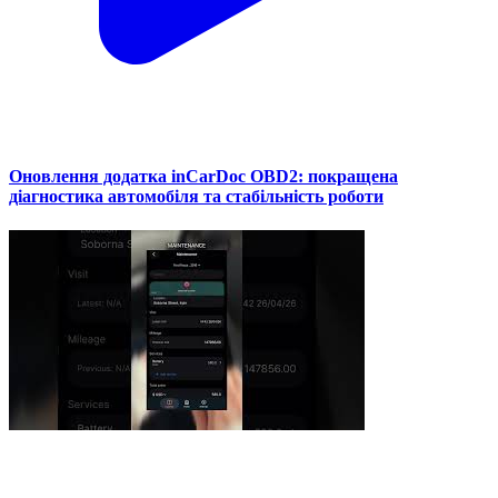
Оновлення додатка inCarDoc OBD2: покращена
діагностика автомобіля та стабільність роботи