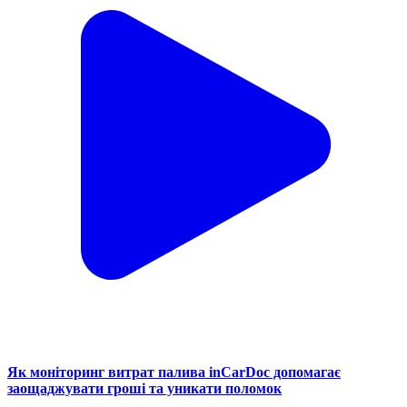
Як моніторинг витрат палива inCarDoc допомагає
заощаджувати гроші та уникати поломок