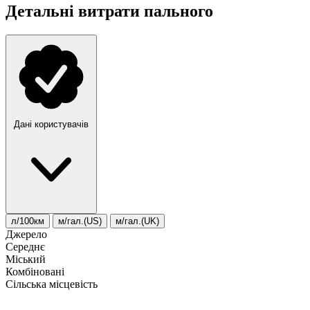
Детальні витрати пального
Дані користувачів
л/100км
м/гал.(US)
м/гал.(UK)
Джерело
Середнє
Міський
Комбіновані
Сільська місцевість