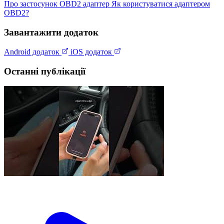
Про застосунок
OBD2 адаптер
Як користуватися адаптером
OBD2?
Завантажити додаток
Android додаток
iOS додаток
Останні публікації