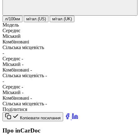
л/100км
м/гал.(US)
м/гал.(UK)
Модель
Середнє
Міський
Комбіновані
Сільська місцевість
-
Середнє
-
Міський
-
Комбіновані
-
Сільська місцевість
-
-
Середнє
-
Міський
-
Комбіновані
-
Сільська місцевість
-
Поділитися
Копіювати посилання
Про inCarDoc