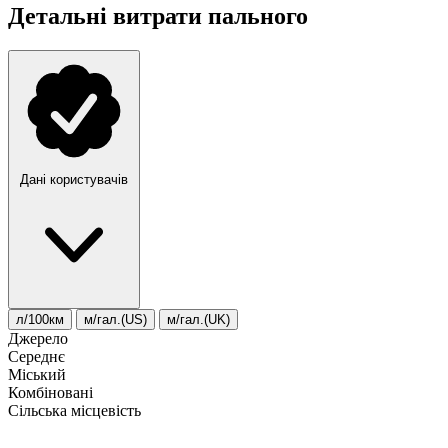
Детальні витрати пального
Дані користувачів
л/100км
м/гал.(US)
м/гал.(UK)
Джерело
Середнє
Міський
Комбіновані
Сільська місцевість