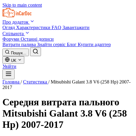
Skip to main content
Про додаток
Огляд
Характеристики
FAQ
Завантажити
Спільнота
Форуми
Останні дописи
Витрати палива
Знайти сервіс
Блог
Купити адаптер
Пошук...
UK
Увійти
Головна
/
Статистика
/
Mitsubishi Galant 3.8 V6 (258 Hp) 2007-
2017
Середня витрата пального
Mitsubishi Galant 3.8 V6 (258
Hp) 2007-2017