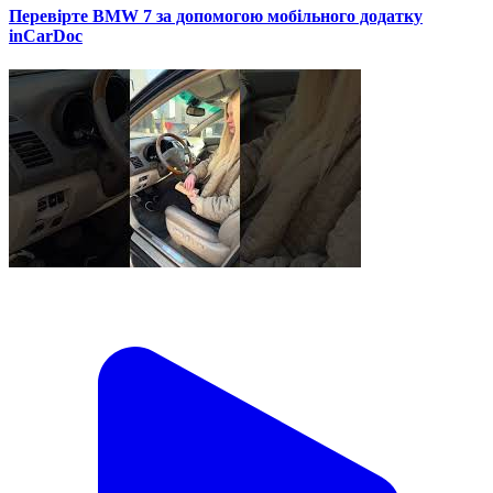
Перевірте BMW 7 за допомогою мобільного додатку
inCarDoc