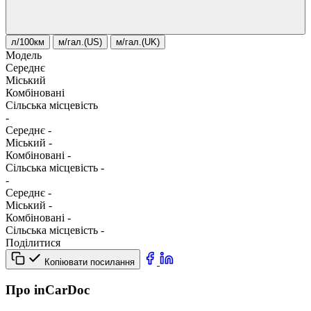
л/100км
м/гал.(US)
м/гал.(UK)
Модель
Середнє
Міський
Комбіновані
Сільська місцевість
-
Середнє
-
Міський
-
Комбіновані
-
Сільська місцевість
-
-
Середнє
-
Міський
-
Комбіновані
-
Сільська місцевість
-
Поділитися
Копіювати посилання
Про inCarDoc