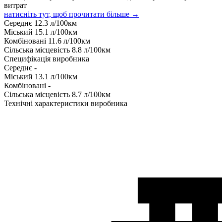
витрат
натисніть тут, щоб прочитати більше →
Середнє
12.3
л/100км
Міський
15.1
л/100км
Комбіновані
11.6
л/100км
Сільська місцевість
8.8
л/100км
Специфікація виробника
Середнє
-
Міський
13.1
л/100км
Комбіновані
-
Сільська місцевість
8.7
л/100км
Технічні характеристики виробника