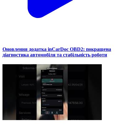
Оновлення додатка inCarDoc OBD2: покращена
діагностика автомобіля та стабільність роботи