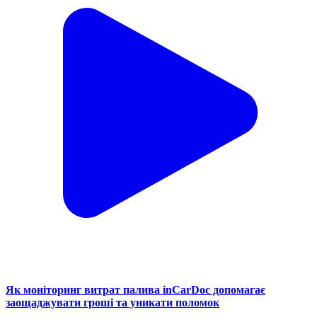
Як моніторинг витрат палива inCarDoc допомагає
заощаджувати гроші та уникати поломок