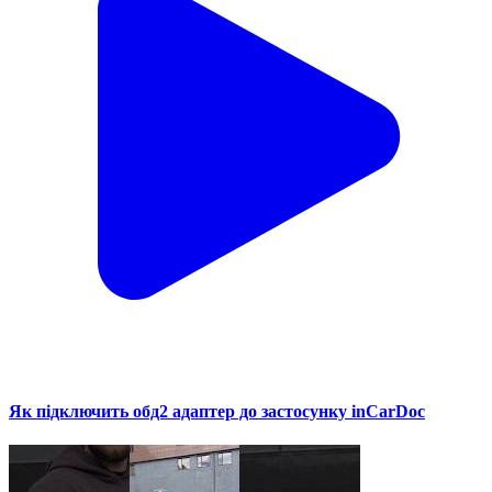
Як підключить обд2 адаптер до застосунку inCarDoc