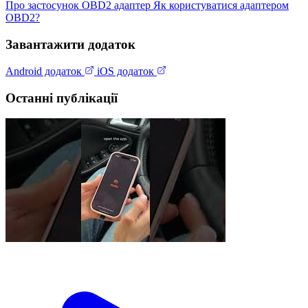
Про застосунок
OBD2 адаптер
Як користуватися адаптером
OBD2?
Завантажити додаток
Android додаток
iOS додаток
Останні публікації