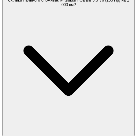
Скільки пального споживає Mitsubishi Galant 3.8 V6 (258 Hp) на 1
000 км?