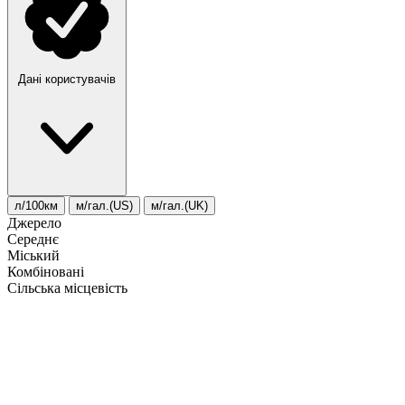
Дані користувачів
л/100км
м/гал.(US)
м/гал.(UK)
Джерело
Середнє
Міський
Комбіновані
Сільська місцевість