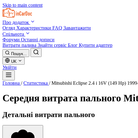
Skip to main content
Про додаток
Огляд
Характеристики
FAQ
Завантажити
Спільнота
Форуми
Останні дописи
Витрати палива
Знайти сервіс
Блог
Купити адаптер
Пошук...
UK
Увійти
Головна
/
Статистика
/
Mitsubishi Eclipse 2.4 i 16V (149 Hp) 199
Середня витрата пального
Mit
Детальні витрати пального