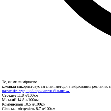
Те, як ми вимірюємо
команда використовує загальні методи вимірювання реальних в
натисніть тут, щоб прочитати більше →
Середнє
11.8
л/100км
Міський
14.8
л/100км
Комбіновані
10.5
л/100км
Сільська місцевість
8.7
л/100км