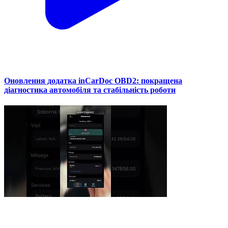
Оновлення додатка inCarDoc OBD2: покращена
діагностика автомобіля та стабільність роботи