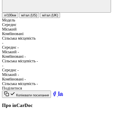
л/100км
м/гал.(US)
м/гал.(UK)
Модель
Середнє
Міський
Комбіновані
Сільська місцевість
-
Середнє
-
Міський
-
Комбіновані
-
Сільська місцевість
-
-
Середнє
-
Міський
-
Комбіновані
-
Сільська місцевість
-
Поділитися
Копіювати посилання
Про inCarDoc