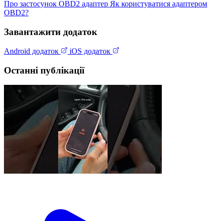
Про застосунок
OBD2 адаптер
Як користуватися адаптером
OBD2?
Завантажити додаток
Android додаток
iOS додаток
Останні публікації