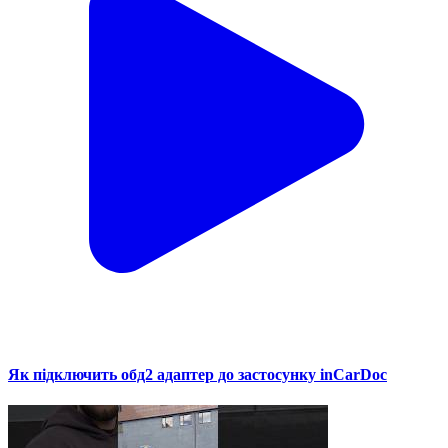
Як підключить обд2 адаптер до застосунку inCarDoc