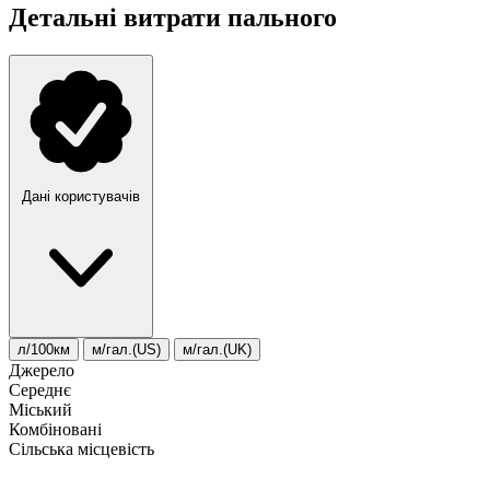
Детальні витрати пального
Дані користувачів
л/100км
м/гал.(US)
м/гал.(UK)
Джерело
Середнє
Міський
Комбіновані
Сільська місцевість