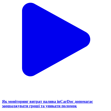
Як моніторинг витрат палива inCarDoc допомагає
заощаджувати гроші та уникати поломок