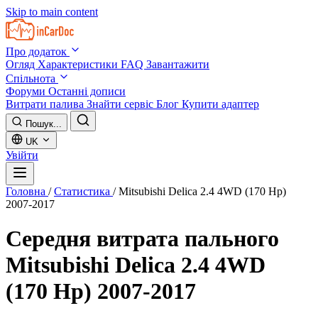
Skip to main content
Про додаток
Огляд
Характеристики
FAQ
Завантажити
Спільнота
Форуми
Останні дописи
Витрати палива
Знайти сервіс
Блог
Купити адаптер
Пошук...
UK
Увійти
Головна
/
Статистика
/
Mitsubishi Delica 2.4 4WD (170 Hp)
2007-2017
Середня витрата пального
Mitsubishi Delica 2.4 4WD
(170 Hp) 2007-2017