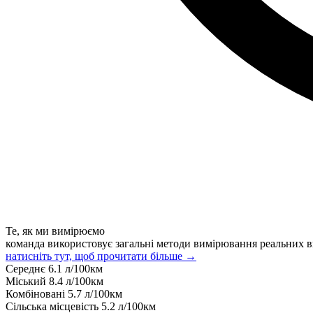
Те, як ми вимірюємо
команда використовує загальні методи вимірювання реальних в
натисніть тут, щоб прочитати більше →
Середнє
6.1
л/100км
Міський
8.4
л/100км
Комбіновані
5.7
л/100км
Сільська місцевість
5.2
л/100км