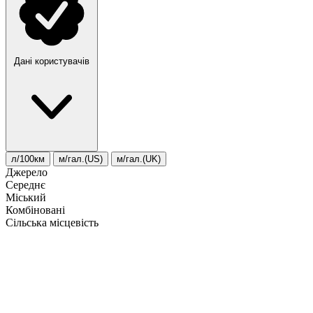
Дані користувачів
л/100км
м/гал.(US)
м/гал.(UK)
Джерело
Середнє
Міський
Комбіновані
Сільська місцевість