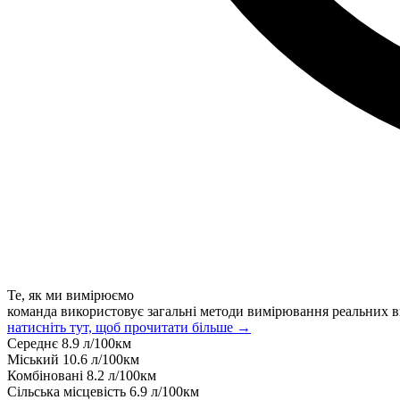
Те, як ми вимірюємо
команда використовує загальні методи вимірювання реальних в
натисніть тут, щоб прочитати більше →
Середнє
8.9
л/100км
Міський
10.6
л/100км
Комбіновані
8.2
л/100км
Сільська місцевість
6.9
л/100км