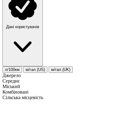
Дані користувачів
л/100км
м/гал.(US)
м/гал.(UK)
Джерело
Середнє
Міський
Комбіновані
Сільська місцевість