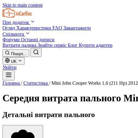
Skip to main content
Про додаток
Огляд
Характеристики
FAQ
Завантажити
Спільнота
Форуми
Останні дописи
Витрати палива
Знайти сервіс
Блог
Купити адаптер
Пошук...
UK
Увійти
Головна
/
Статистика
/
Mini John Cooper Works 1.6 (211 Hp) 201
Середня витрата пального
Min
Детальні витрати пального