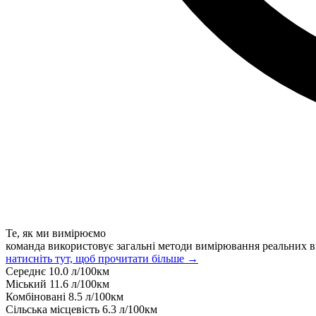
Те, як ми вимірюємо
команда використовує загальні методи вимірювання реальних в
натисніть тут, щоб прочитати більше →
Середнє
10.0
л/100км
Міський
11.6
л/100км
Комбіновані
8.5
л/100км
Сільська місцевість
6.3
л/100км