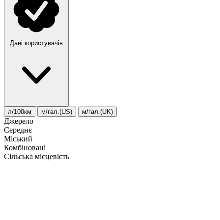
Дані користувачів
л/100км
м/гал.(US)
м/гал.(UK)
Джерело
Середнє
Міський
Комбіновані
Сільська місцевість