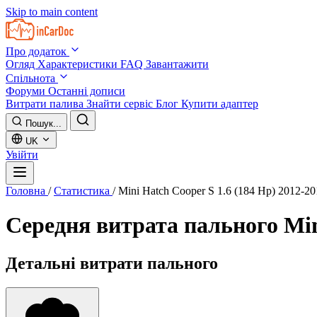
Skip to main content
Про додаток
Огляд
Характеристики
FAQ
Завантажити
Спільнота
Форуми
Останні дописи
Витрати палива
Знайти сервіс
Блог
Купити адаптер
Пошук...
UK
Увійти
Головна
/
Статистика
/
Mini Hatch Cooper S 1.6 (184 Hp) 2012-20
Середня витрата пального
Min
Детальні витрати пального