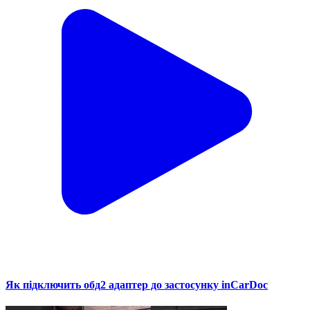
Як підключить обд2 адаптер до застосунку inCarDoc