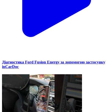
Діагностика Ford Fusion Energy за допомогою застосунку
inCarDoc