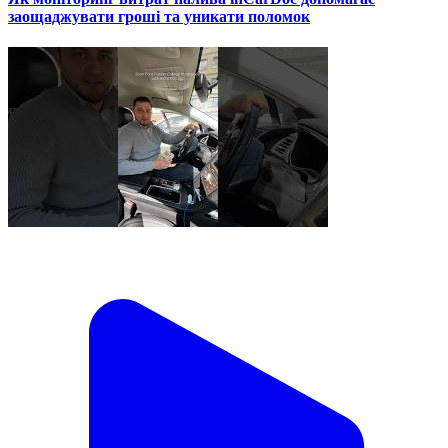
заощаджувати гроші та уникати поломок