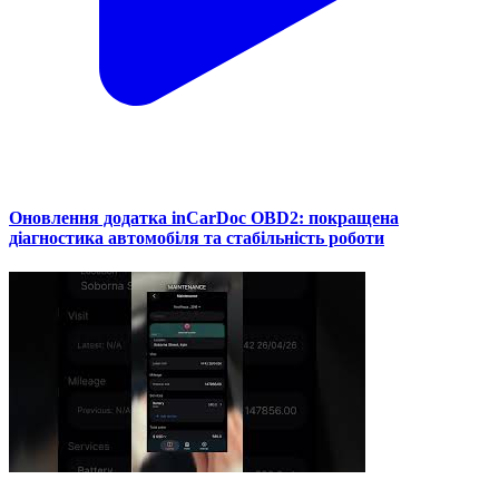
Оновлення додатка inCarDoc OBD2: покращена
діагностика автомобіля та стабільність роботи