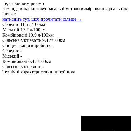
Те, як ми вимірюємо
команда використовує загальні методи вимірювання реальних
витрат
натисніть тут, щоб прочитати більше →
Середнє
11.5
л/100км
Міський
17.7
л/100км
Комбіновані
10.9
л/100км
Сільська місцевість
9.4
л/100км
Специфікація виробника
Середнє
-
Міський
-
Комбіновані
6.4
л/100км
Сільська місцевість
-
Технічні характеристики виробника