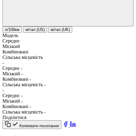
л/100км
м/гал.(US)
м/гал.(UK)
Модель
Середнє
Міський
Комбіновані
Сільська місцевість
-
Середнє
-
Міський
-
Комбіновані
-
Сільська місцевість
-
-
Середнє
-
Міський
-
Комбіновані
-
Сільська місцевість
-
Поділитися
Копіювати посилання