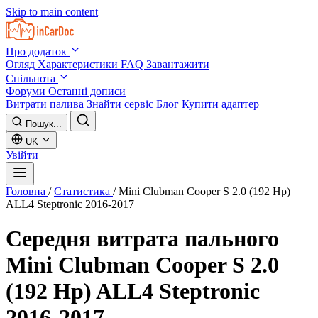
Skip to main content
Про додаток
Огляд
Характеристики
FAQ
Завантажити
Спільнота
Форуми
Останні дописи
Витрати палива
Знайти сервіс
Блог
Купити адаптер
Пошук...
UK
Увійти
Головна
/
Статистика
/
Mini Clubman Cooper S 2.0 (192 Hp)
ALL4 Steptronic 2016-2017
Середня витрата пального
Mini Clubman Cooper S 2.0
(192 Hp) ALL4 Steptronic
2016-2017