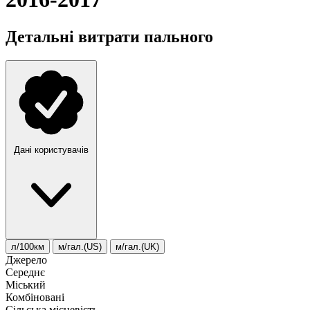
Детальні витрати пального
Дані користувачів
л/100км
м/гал.(US)
м/гал.(UK)
Джерело
Середнє
Міський
Комбіновані
Сільська місцевість