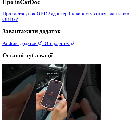
Про inCarDoc
Про застосунок
OBD2 адаптер
Як користуватися адаптером
OBD2?
Завантажити додаток
Android додаток
iOS додаток
Останні публікації