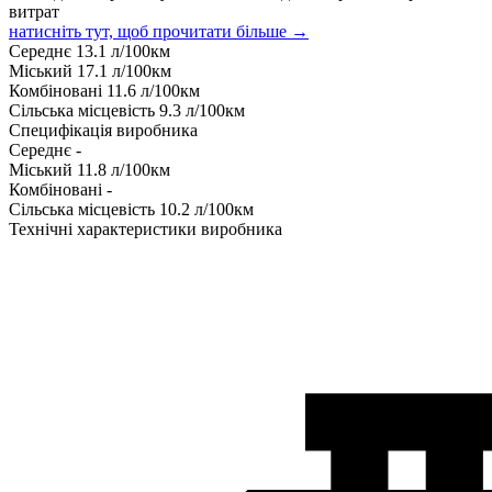
витрат
натисніть тут, щоб прочитати більше →
Середнє
13.1
л/100км
Міський
17.1
л/100км
Комбіновані
11.6
л/100км
Сільська місцевість
9.3
л/100км
Специфікація виробника
Середнє
-
Міський
11.8
л/100км
Комбіновані
-
Сільська місцевість
10.2
л/100км
Технічні характеристики виробника