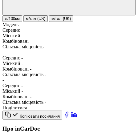
л/100км
м/гал.(US)
м/гал.(UK)
Модель
Середнє
Міський
Комбіновані
Сільська місцевість
-
Середнє
-
Міський
-
Комбіновані
-
Сільська місцевість
-
-
Середнє
-
Міський
-
Комбіновані
-
Сільська місцевість
-
Поділитися
Копіювати посилання
Про inCarDoc