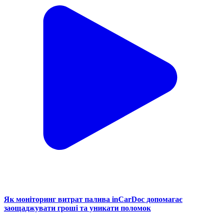
Як моніторинг витрат палива inCarDoc допомагає
заощаджувати гроші та уникати поломок