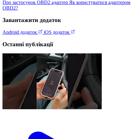
Про застосунок
OBD2 адаптер
Як користуватися адаптером
OBD2?
Завантажити додаток
Android додаток
iOS додаток
Останні публікації