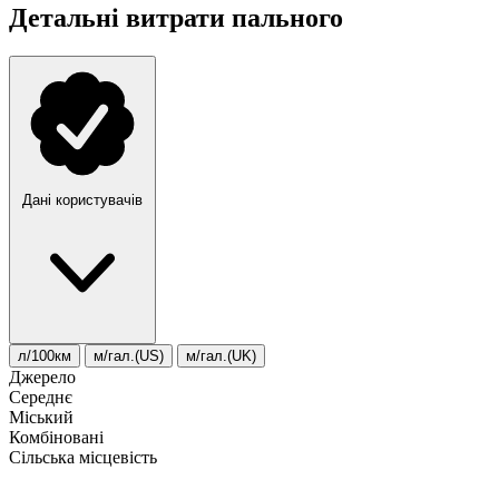
Детальні витрати пального
Дані користувачів
л/100км
м/гал.(US)
м/гал.(UK)
Джерело
Середнє
Міський
Комбіновані
Сільська місцевість