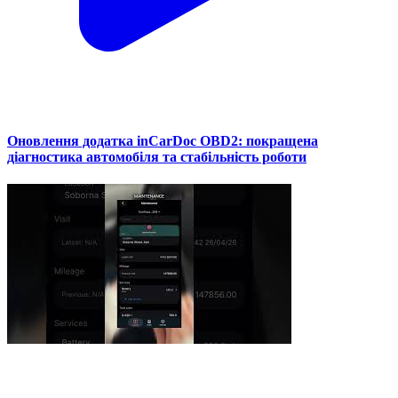
Оновлення додатка inCarDoc OBD2: покращена
діагностика автомобіля та стабільність роботи