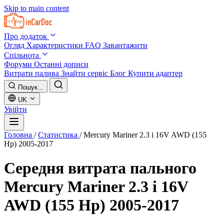
Skip to main content
Про додаток
Огляд
Характеристики
FAQ
Завантажити
Спільнота
Форуми
Останні дописи
Витрати палива
Знайти сервіс
Блог
Купити адаптер
Пошук...
UK
Увійти
Головна
/
Статистика
/
Mercury Mariner 2.3 i 16V AWD (155
Hp) 2005-2017
Середня витрата пального
Mercury Mariner 2.3 i 16V
AWD (155 Hp) 2005-2017