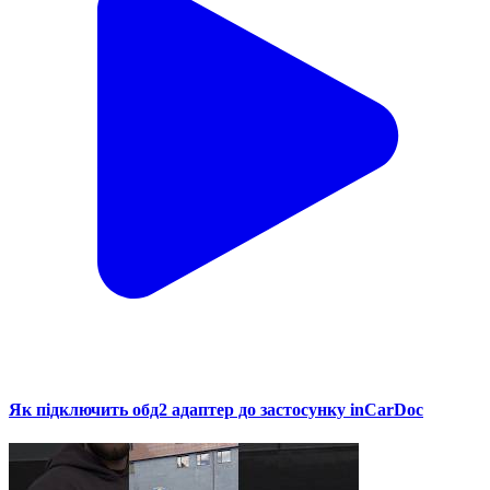
Як підключить обд2 адаптер до застосунку inCarDoc