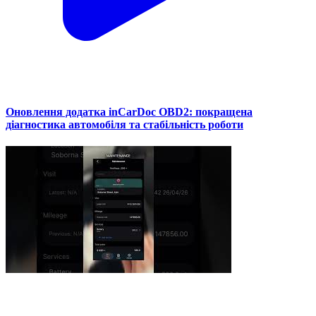
Оновлення додатка inCarDoc OBD2: покращена
діагностика автомобіля та стабільність роботи