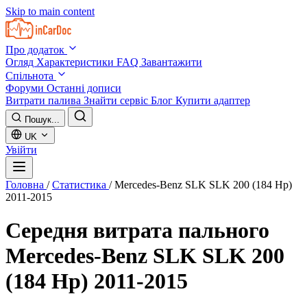
Skip to main content
Про додаток
Огляд
Характеристики
FAQ
Завантажити
Спільнота
Форуми
Останні дописи
Витрати палива
Знайти сервіс
Блог
Купити адаптер
Пошук...
UK
Увійти
Головна
/
Статистика
/
Mercedes-Benz SLK SLK 200 (184 Hp)
2011-2015
Середня витрата пального
Mercedes-Benz SLK SLK 200
(184 Hp) 2011-2015