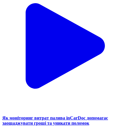
Як моніторинг витрат палива inCarDoc допомагає
заощаджувати гроші та уникати поломок