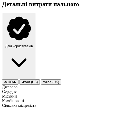
Детальні витрати пального
Дані користувачів
л/100км
м/гал.(US)
м/гал.(UK)
Джерело
Середнє
Міський
Комбіновані
Сільська місцевість