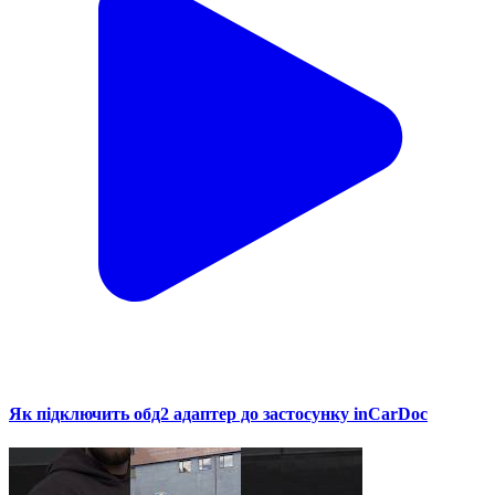
Як підключить обд2 адаптер до застосунку inCarDoc