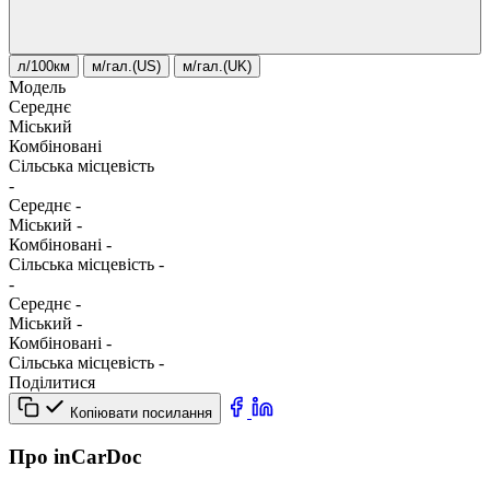
л/100км
м/гал.(US)
м/гал.(UK)
Модель
Середнє
Міський
Комбіновані
Сільська місцевість
-
Середнє
-
Міський
-
Комбіновані
-
Сільська місцевість
-
-
Середнє
-
Міський
-
Комбіновані
-
Сільська місцевість
-
Поділитися
Копіювати посилання
Про inCarDoc