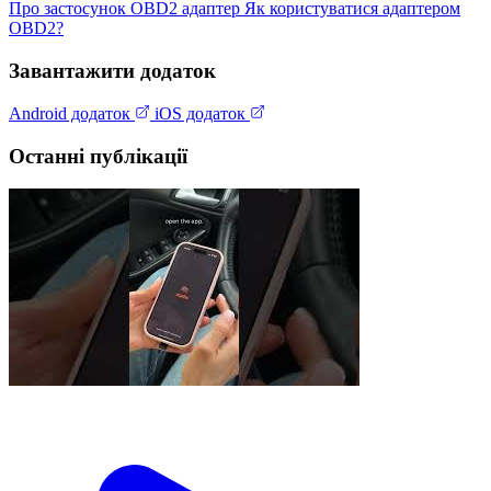
Про застосунок
OBD2 адаптер
Як користуватися адаптером
OBD2?
Завантажити додаток
Android додаток
iOS додаток
Останні публікації