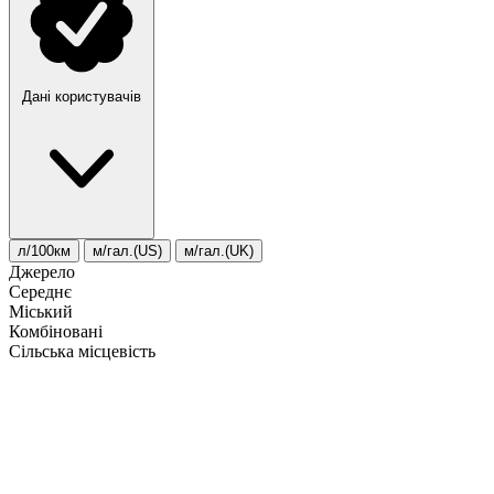
Дані користувачів
л/100км
м/гал.(US)
м/гал.(UK)
Джерело
Середнє
Міський
Комбіновані
Сільська місцевість