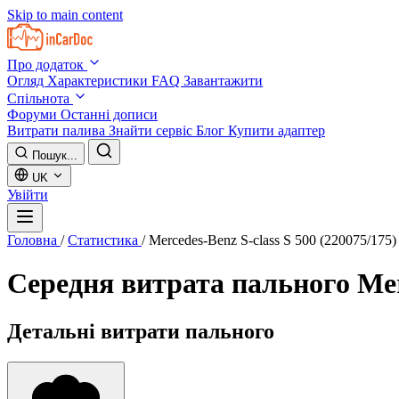
Skip to main content
Про додаток
Огляд
Характеристики
FAQ
Завантажити
Спільнота
Форуми
Останні дописи
Витрати палива
Знайти сервіс
Блог
Купити адаптер
Пошук...
UK
Увійти
Головна
/
Статистика
/
Mercedes-Benz S-class S 500 (220075/175)
Середня витрата пального
Mer
Детальні витрати пального