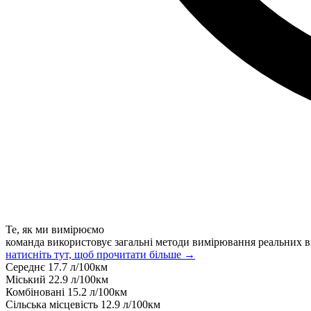
Те, як ми вимірюємо
команда використовує загальні методи вимірювання реальних в
натисніть тут, щоб прочитати більше →
Середнє
17.7
л/100км
Міський
22.9
л/100км
Комбіновані
15.2
л/100км
Сільська місцевість
12.9
л/100км