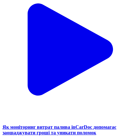
Як моніторинг витрат палива inCarDoc допомагає
заощаджувати гроші та уникати поломок