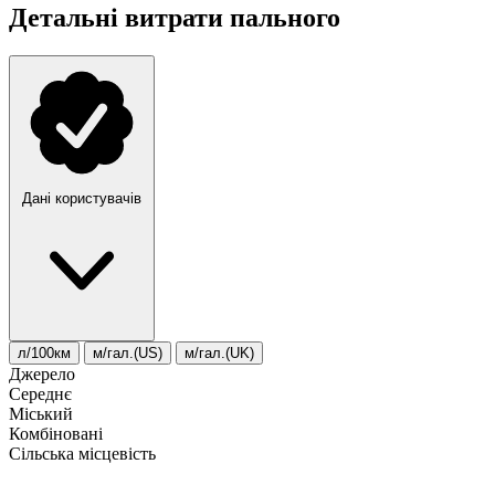
Детальні витрати пального
Дані користувачів
л/100км
м/гал.(US)
м/гал.(UK)
Джерело
Середнє
Міський
Комбіновані
Сільська місцевість