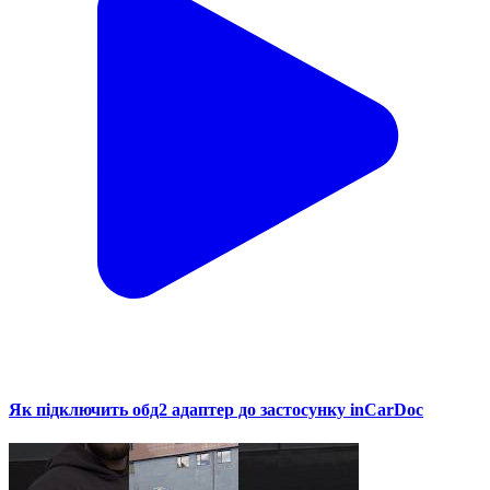
Як підключить обд2 адаптер до застосунку inCarDoc