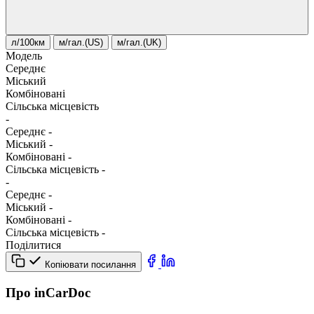
л/100км
м/гал.(US)
м/гал.(UK)
Модель
Середнє
Міський
Комбіновані
Сільська місцевість
-
Середнє
-
Міський
-
Комбіновані
-
Сільська місцевість
-
-
Середнє
-
Міський
-
Комбіновані
-
Сільська місцевість
-
Поділитися
Копіювати посилання
Про inCarDoc