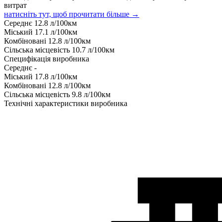
витрат
натисніть тут, щоб прочитати більше →
Середнє
12.8
л/100км
Міський
17.1
л/100км
Комбіновані
12.8
л/100км
Сільська місцевість
10.7
л/100км
Специфікація виробника
Середнє
-
Міський
17.8
л/100км
Комбіновані
12.8
л/100км
Сільська місцевість
9.8
л/100км
Технічні характеристики виробника