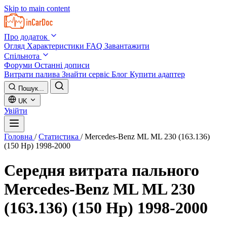
Skip to main content
Про додаток
Огляд
Характеристики
FAQ
Завантажити
Спільнота
Форуми
Останні дописи
Витрати палива
Знайти сервіс
Блог
Купити адаптер
Пошук...
UK
Увійти
Головна
/
Статистика
/
Mercedes-Benz ML ML 230 (163.136)
(150 Hp) 1998-2000
Середня витрата пального
Mercedes-Benz ML ML 230
(163.136) (150 Hp) 1998-2000