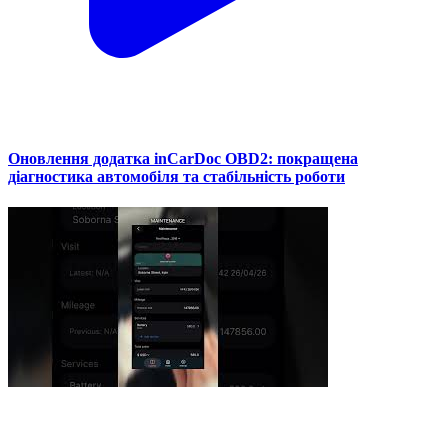
Оновлення додатка inCarDoc OBD2: покращена
діагностика автомобіля та стабільність роботи