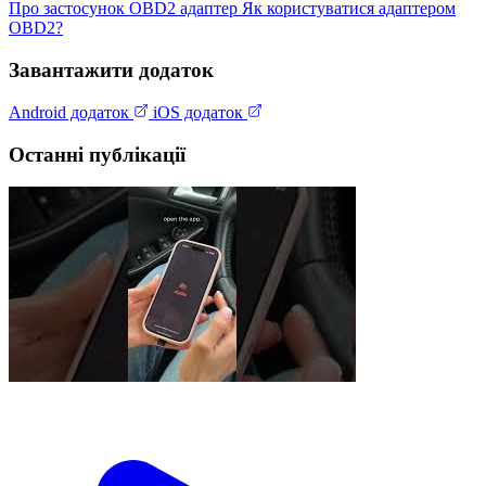
Про застосунок
OBD2 адаптер
Як користуватися адаптером
OBD2?
Завантажити додаток
Android додаток
iOS додаток
Останні публікації